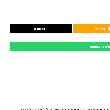
בדוא"ל
ברשת X
לח בוואטסאפ
עיר וינה, בירת האימפריה הרומית הקדושה של בית הבסבורג,