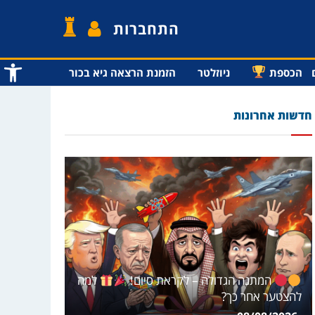
התחברות
פתח סרג
הכספת
ניוזלטר
הזמנת הרצאה גיא בכור
חדשות אחרונות
המתנה הגדולה – לקראת סיום!
למה
להצטער אחר כך?