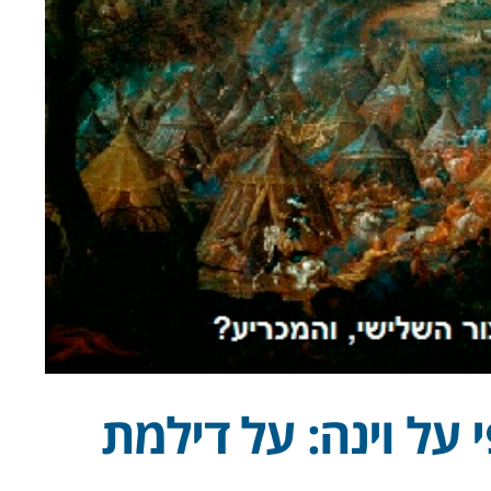
 על וינה: על דילמת