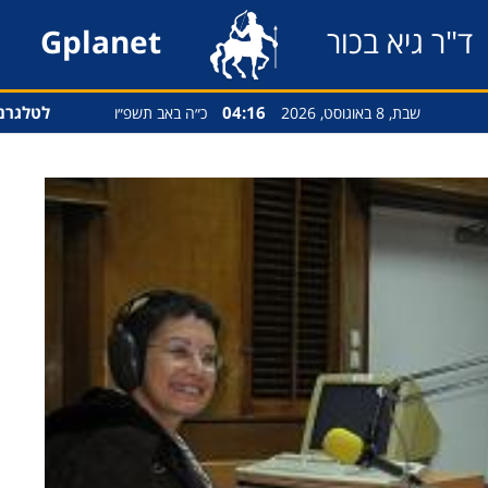
ד"ר גיא בכור
Gplanet
04:16
לטלגרם
שבת, 8 באוגוסט, 2026
כ״ה באב תשפ״ו