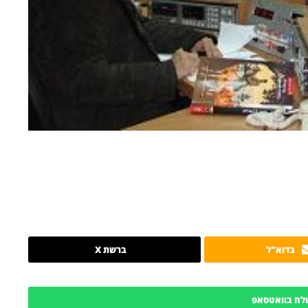
בדוא"ל
ברשת X
לח בוואטסאפ