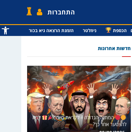
התחברות
פתח סרג
הכספת
ניוזלטר
הזמנת הרצאה גיא בכור
חדשות אחרונות
המתנה הגדולה – לקראת סיום!
למה
להצטער אחר כך?