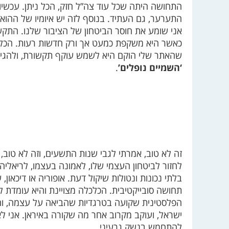
התחושה היתה שכל עוד צה”ל חזק, הכל ניתן. עכשיו
התערער, גם העתיד. בנוסף לזה יש איומיו של ההוא
אני שומע את חוסר הביטחון של הציבור שלנו. התק
כאשר היא משקפת כמעט אך ורק חדשות רעות. הכל ר
שהאתר שלי הוקם היא לשמש עוקף תקשורת, ולהגיע א
‘השמיים נופלים’
.
זה לא טוב, אמרתי לגבי שנות התשעים, וזה לא טוב, ל
לחזור לביטחון העצמי שלו, לאמונה בעצמו, לריאליה, 
בלתי נכונות ונטולות שיקול דעת. אופוריה או דיכאון,
תחושה סובייקטיבית. הכלכלה מצויינת והיא עומדת ל
הפלסטינית שקועה בטרגדיות שהביאה על עצמה, וה
ישראל, ועוקב מקרוב אחר מה שקורה באיראן. אני ל
להתחמש בנשק גרעיני.