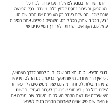
, התחושה הזו בנוגע לצה”ל התערערה, ולכן הכל
 מטהראן, והציבור נתפס ללחץ בלתי מוצדק. בכל הרצאה
שורת שלנו, הפועלת כעדר רק מעצימה את התחושה הזו,
ע, הכל מושחת, הכל קורס. השמיים נופלים. אחת הסיבות
ליכם, הקוראים, ישירות, ולא דרך הפילטרים של
גבי הדיכאון כיום. הציבור שלנו חייב לחזור לדרך האמצע,
כי אין דרך אחרת. מי שמתפקד בדיכאון, גם החלטותיו יהיו
 שתיהן מובילות לסחרור. מה גם שאין ממש סיבה לדיכאון, זו
צידנו בכל נסיון ביטחוני שנצטרך לעבור בעתיד; הרשות
יא איבדה את דעת הקהל העולמית; העולם שב ומגלה את
א רואה שום סיטואציה שארצות הברית תניח לאיראן