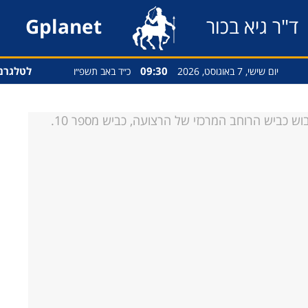
ד"ר גיא בכור
Gplanet
09:30
לטלגרם
יום שישי, 7 באוגוסט, 2026
כ״ד באב תשפ״ו