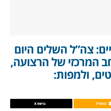
ם: צה”ל השלים היום
ב המרכזי של הרצועה,
בדוא"ל
ברשת X