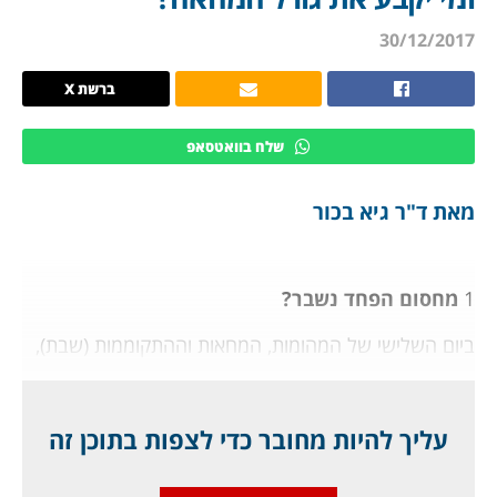
30/12/2017
ברשת X
שלח בוואטסאפ
מאת ד"ר גיא בכור
1
מחסום הפחד נשבר?
ביום השלישי של המהומות, המחאות וההתקוממות (שבת),
ניתן לומר שרבים מגלים שמחסום הפחד אינו כה מסוכן, כפי
שחששו. ואם אין את מחסום הפחד, המשטר בבעיה חמורה,
וכך זה קרה במצרים, בסוריה ובמדינות מזרח תיכוניות
עליך להיות מחובר כדי לצפות בתוכן זה
נוספות. בגדול, ההפגנות נערכות בכל רחבי איראן, בלפחות
15 מתוך 31 המחוזות של המדינה, ומשתתפים בסך הכל