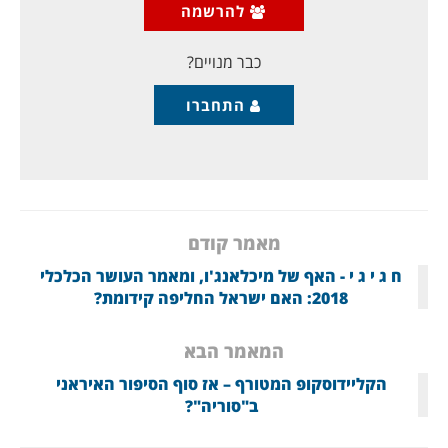
עשרות אלפים, עדיין לא מאות אלפים. המשטר מקווה
להרשמה
שהמהומה תגווע לבד, והוא מנסה למזער מעוצמת המחאה,
במכוון. הימים הקרובים יקבעו לאן הסופה החדשה
כבר מנויים?
התחברו
מאמר קודם
ח ג י ג י - האף של מיכלאנג'ו, ומאמר העושר הכלכלי
2018: האם ישראל החליפה קידומת?
המאמר הבא
הקליידוסקופ המטורף – אז סוף הסיפור האיראני
ב"סוריה"?