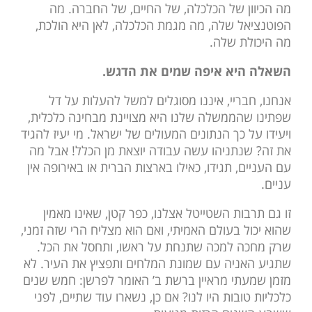
מה הכיוון של הכלכלה, של החיים, של החברה. מה
הפוטנציאל שלה, מה מגמת הכלכלה, לאן היא הולכת,
מה היכולת שלה.
השאלה היא איפה שמים את הדגש.
אנחנו, חבריי, איננו מסוגלים למשל להעלות על דל
שפתינו שהממשלה שלנו היא מצויינת מבחינה כלכלית,
ויעידו על כך הנתונים המעולים של ישראל. מי יעיז להגיד
את זה? שנתניהו עשה עבודה יוצאת מן הכלל! אבל מה
עם העניים, תגידו, כאילו בארצות הברית או באירופה אין
עניים.
זו גם תרבות השטייטל אצלנו, כפר קטן, שאינו מאמין
שהוא יכול בעולם האמיתי, ואם הוא מצליח הרי שזה זמני,
שרק מחכה למכה שתנחת על ראשו, ותחסל את הכל.
שתגיע האניה עם שמונת המלחים ותפציץ את העיר. לא
מזמן שמעתי מראיין ברשת ב’ האומר לפרשן: חמש שנים
כלכליות טובות היו לנו? אם כן, נשארו עוד שתיים, לפני