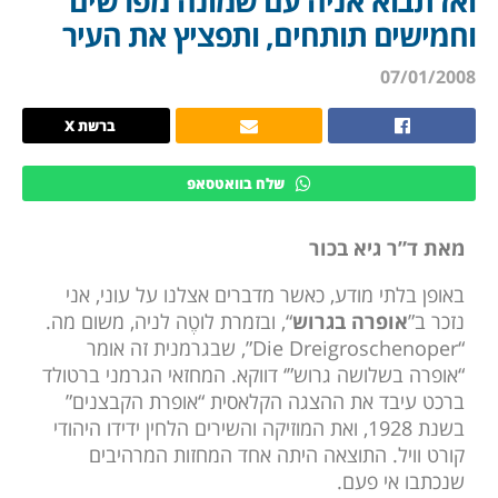
ואז תבוא אניה עם שמונה מפרשים
וחמישים תותחים, ותפציץ את העיר
07/01/2008
ברשת X
שלח בוואטסאפ
מאת ד”ר גיא בכור
באופן בלתי מודע, כאשר מדברים אצלנו על עוני, אני
נזכר ב”
אופרה בגרוש
“, ובזמרת לוטֶה לניה, משום מה.
“Die Dreigroschenoper”, שבגרמנית זה אומר
“אופרה בשלושה גרוש”‘ דווקא. המחזאי הגרמני ברטולד
ברכט עיבד את ההצגה הקלאסית “אופרת הקבצנים”
בשנת 1928, ואת המוזיקה והשירים הלחין ידידו היהודי
קורט וויל. התוצאה היתה אחד המחזות המרהיבים
שנכתבו אי פעם.