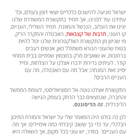
ישראל מגיעה להישגים כלכליים יוצאי דופן בעולם, וכל
עתידנו עוד לפנינו. אך תמיד בתקשורת המשודרת שלנו
יציגו את העלוב, הנכשל והמוזנח. תמיד השלילי, העניים,
קו העוני,
תרבות של קצבאות
, האבטלה והמקרר הריק.
מי שניזון מן התקשורת האלקטרונית שלנו יכול להיות
בטוח שהעוני הנורא משתולל כאן, אנשים רעבים
ברחובות, או שואבים מרק במצמוץ שפתיים בבית תמחוי
קודר. לעיתים נדירות ידברו אצלנו על הצלחות, ומייד
יסייג זאת המנחה: אבל מה עם האבטלה, מה עם
העניים הרבים?
התקשורת אצלנו נוטה אל הסוציאליסטי, לעומת הממשל
והחברה, שנמצאים כבר הרחק בעומק הגישה
הליברלית.
זה הדיסוננס.
לכן כה בולט היה המאמר שלי על ישראל והמזרח התיכון
הכלכלי, עד כדי כך ששוב קיבלתי כמה אימיילים: אך מה
עם העניים! בסדר, יש עוני בכל מקום, אך השאלה היא