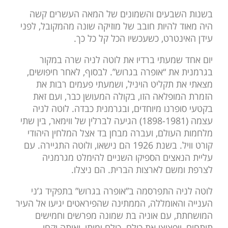
בשנות השבעים והשמונים של המאה העשרים קשה
היה מאוד להיות חובב של מוזיקה שונה מהמקובל, לפני
עידן האינטרט, כשעכשיו הכל קל כל כך.
יום אחד שמעתי ברדיו את לוטה לניה שרה במקור
בגרמנית את “אופרה בגרוש”. לבסוף, לאחר חיפושים,
מצאתי את תקליט הויניל, ושמעתי פעמים רבות את
הזמרת המופלאה הזו, בקולה המעושן כבר, ועם זאת
בקטעי סופרנו מיוחדים, ובגרמנית כבדה. לוטה לניה
עצמה (1898-1981) הגיעה לברלין של ווימאר, בין שתי
מלחמות העולם, ועברה מבחן בד אצל המלחין היהודי
קורט וויל. בשנת 1926 הם נישאו, ולוטה התגיירה. עם
עליית הנאצים הספיקו השניים להימלט מגרמניה
לצרפת ומשם לארצות הברית. הם ניצלו.
לוטה לניה התפרסמה ב”אופרה בגרוש” בתפקיד ג’ני
הענייה והאומללה, הממתינה שהפיראטים יגיעו אל העיר
המושחתת, עם אוניה בת שמונה מפרשים וחמישים
תותחים, ויפציצו את כולם. כולם ימותו, ואותה יקחו