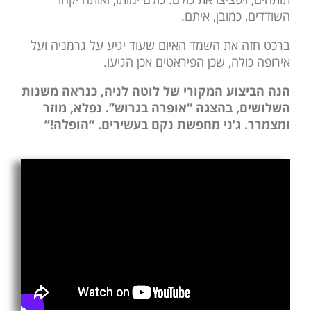
השודדים, כמובן, איתם.
ברכט חזה את השמד האיום שעוד יגיע על גרמניה ועל
אירופה כולה, שכן הפיראטים אכן הגיעו.
הנה הביצוע המקורי של לוטה לניה, כנראה משנות
השלושים, בהצגה “אופרה בגרוש”. נפלא, מוזר
ומצמרר. ג’ני מחפשת נקם בעשירים. “הופלה!”