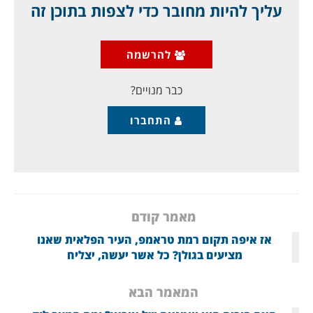
הנואשים את קו האשראי שלהם למשטר בשאר המלאכותי,
עליך להיות מחובר כדי לצפות בתוכן זה
שאין לו שום יכולת קיום משל עצמו.
החל מחודש
אוקטובר 2018 הלך הסיוע הכספי והאנרגטי של איראן
ופחת, עד שהגיע כיום
לאפס.
יש בכוחה של איראן למכור
להרשמה
לבשאר נפט, דרך עיראק, אך אין לו כסף לשלם. תחנוניו
לאספקת
כבר מנויים?
התחברו
מאמר קודם
אז איפה תקום רמת טראמפ, העיר הפלאית שאנו
מציעים בגולן? כל אשר יעשה, יצליח
המאמר הבא