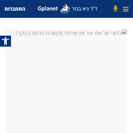
התחברות
פתח סרג