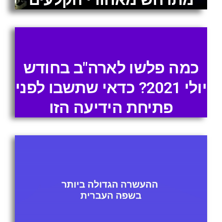
כמה פלשו לארה"ב בחודש
יולי 2021? כדאי שתשבו לפני
פתיחת הידיעה הזו