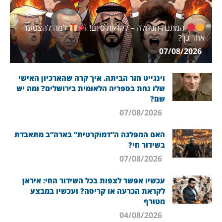
המתנה הגדולה – לקראת סיום!
למה להצטער
אחר כך?
07/08/2026
וינגייט חזר הביתה. איך קרה שהארכיון האישי
שלו נחת בספריה הלאומית בירושלים? ומה יש
שם?
07/08/2026
האם המפלגה ה”דמוקרטית” בארה”ב מתאבדת
בשידור חי?
07/08/2026
עכשיו אפשר לצפות בכל השידור החי: איראן
לקראת הכרעה או קריסה? ועכשיו במבצע
מטורף
04/08/2026