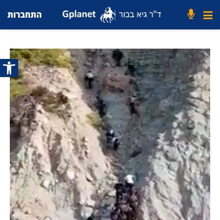
התחברות
פתח סרג