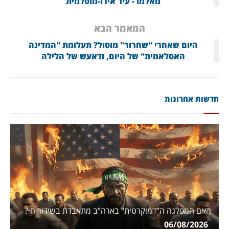
מאלמו - עיר אירו-מוסלמית
המאמר הבא
היום שאחרי "שחרור" מוסול? תעלומת "המדינה
האסלאמית" של היום, ודאעש של הלילה
חדשות אחרונות
האם המפלגה ה”דמוקרטית” בארה”ב מתאבדת בשידור חי?
06/08/2026