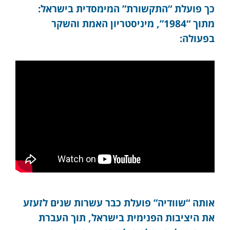
כך פועלת “התקשורת” המימסדית בישראל:
מתוך “1984”, מיניסטריון האמת והשקר
בפעולה:
אותה “שוודיה” פועלת כבר עשרות שנים לזעזע
את היציבות הפנימית בישראל, תוך העברת