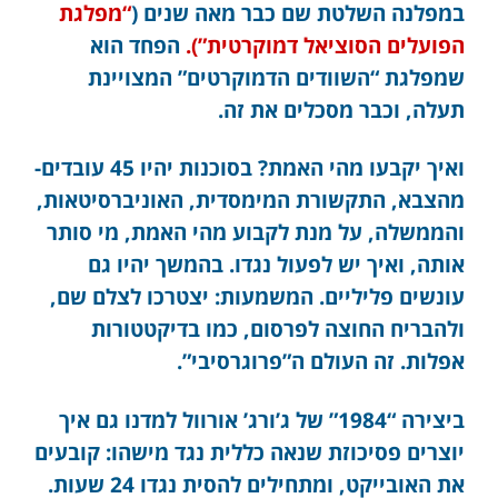
במפלנה השלטת שם כבר מאה שנים (
“מפלגת
הפועלים הסוציאל דמוקרטית”).
הפחד הוא
שמפלגת “השוודים הדמוקרטים” המצויינת
תעלה, וכבר מסכלים את זה.
ואיך יקבעו מהי האמת? בסוכנות יהיו 45 עובדים-
מהצבא, התקשורת המימסדית, האוניברסיטאות,
והממשלה, על מנת לקבוע מהי האמת, מי סותר
אותה, ואיך יש לפעול נגדו. בהמשך יהיו גם
עונשים פליליים. המשמעות: יצטרכו לצלם שם,
ולהבריח החוצה לפרסום, כמו בדיקטטורות
אפלות. זה העולם ה”פרוגרסיבי”.
ביצירה “1984” של ג’ורג’ אורוול למדנו גם איך
יוצרים פסיכוזת שנאה כללית נגד מישהו: קובעים
את האובייקט, ומתחילים להסית נגדו 24 שעות.