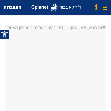
התחברות
פתח סרג