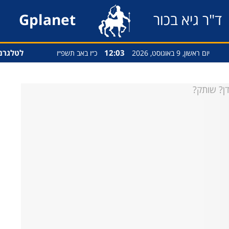
ד"ר גיא בכור
Gplanet
12:03
לטלגרם
יום ראשון, 9 באוגוסט, 2026
כ״ו באב תשפ״ו