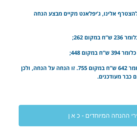
הצטרף אלינו, ג’יפלאנט מקיים מבצע הנחה
וההנחה למינוי של 24 חודשים היא 15%, כלומר 642 ש”ח במקום 755. זו הנחה על הנחה, ולכן
 כבר מעודכנים.
י ההנחה המיוחדים - כ א ן