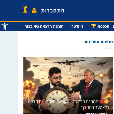
התחברות
פתח סרג
הכספת
ניוזלטר
הזמנת הרצאה גיא בכור
חדשות אחרונות
המתנה הגדולה – לקראת סיום!
למה
להצטער אחר כך?