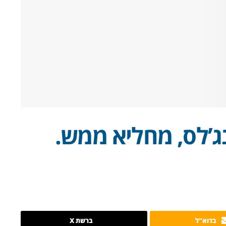
נג’לס, מחליא ממש.
בדוא"ל
ברשת X