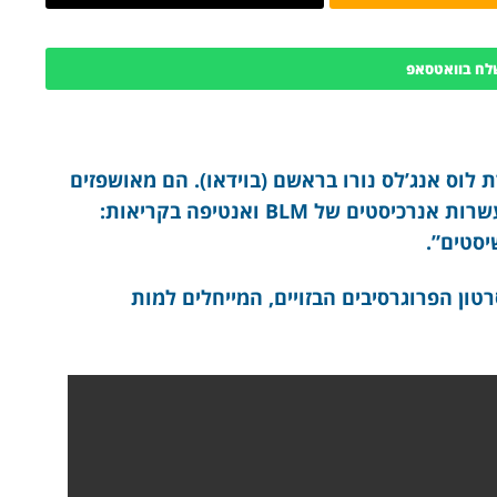
לח בוואטסאפ
לוס אנג’לס נורו בראשם (בוידאו). הם מאושפזים
במצב אנוש. מחוץ לבית החולים מתקהלים עשרות אנרכיסטים של BLM ואנטיפה בקריאות:
יסטים”.
רטון הפרוגרסיבים הבזויים, המייחלים למות