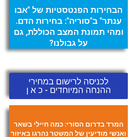
הבחירות הפנטסטיות של "אבו
ענתר" ב"סוריה": בחירות הדם.
ומהי תמונת המצב הכוללת, גם
על גבולנו?
לכניסה לרישום במחירי
ההנחה המיוחדים - כ א ן
המרד בדרום הסורי: כמה חיילי בשאר
ואנשי מודיעין של המשטר נהרגו באיזור