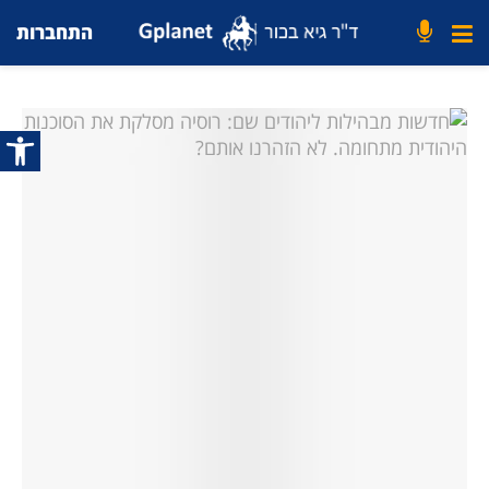
התחברות
פתח סרג