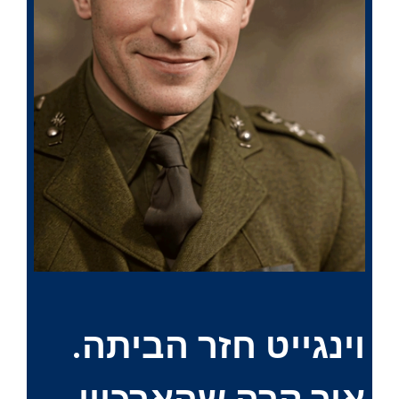
ה
ה
ב
ב
וינגייט חזר הביתה.