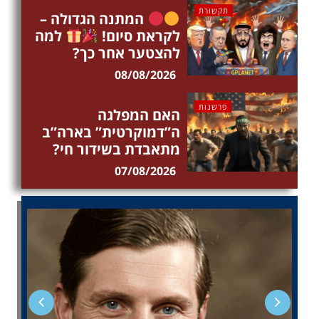
תקשורת
המתנה הגדולה –
לקראת סיום!
למה
להצטער אחר כך?
08/08/2026
פרשנות
האם המפלגה
ה”דמוקרטית” בארה”ב
מתאבדת בשידור חי?
07/08/2026