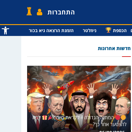
התחברות
פתח סרג
הכספת
ניוזלטר
הזמנת הרצאה גיא בכור
חדשות אחרונות
המתנה הגדולה – לקראת סיום!
למה
להצטער אחר כך?