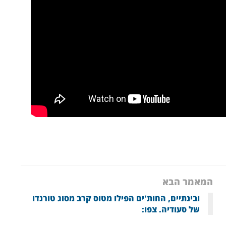
המאמר הבא
ובינתיים, החות'ים הפילו מטוס קרב מסוג טורנדו
של סעודיה. צפו: