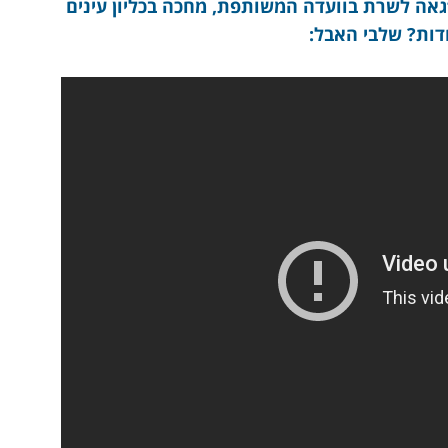
“גאה לשרת בוועדה המשותפת, מחכה בכליון עינים
דות? שלבי האבל: