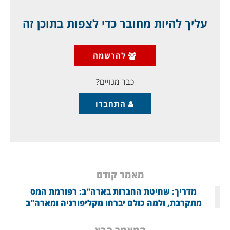
1
עליך להיות מחובר כדי לצפות בתוכן זה
הבגידה של "הדמוקרטים" בסעודיה היתה
להרשמה
צפויה, אך היא עדיין מדהימה ברשעותה:
הממלכה הסעודית כה גדולה בשטחה, עד שאין
כבר מנויים?
התחברו
מאמר קודם
מדריך: שחיטת החברות בארה"ב: רפורמת המס
מתקרבת, ולמה כולם יברחו מקליפורניה ומארה"ב