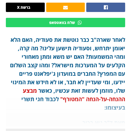
ברשת X
שלח בוואטסאפ
לאחר שארה"ב כבר נוטשת את סעודיה, האם הלא
יאומן יתרחש, וסעודיה תישען עלינו? מה קרה,
ומהי המשמעות? האם יש משא ומתן מאחורי
הקלעים על המערכות מישראל? ומהו קצב השלום
עם המפרץ? החברים במועדון ג'יפלאנט פריים
יידעו, ומי שעדיין לא חבר, או לא חידש את המינוי
שלו, מוזמן לעשות זאת עכשיו, כאשר
מבצע
ההנחה-על-הנחה "המטורף"
לכבוד חגי תשרי
בעיצומו:
מאת ד"ר גיא בכור