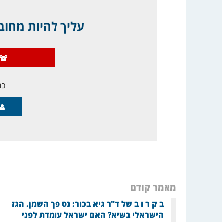
עליך להיות מחובר
כב
מאמר קודם
ב ק ר ו ב של ד"ר גיא בכור: נס פך השמן. הגז
הישראלי בשיא? האם ישראל עומדת לפני