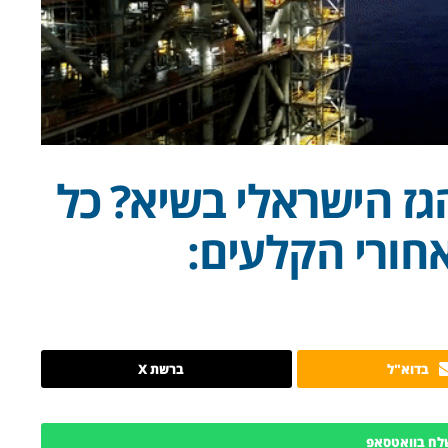
גז הישראלי בשיא? כל
ורי הקלעים:
בדוא"ל
ברשת X
לח בוואטסאפ