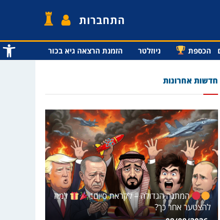
התחברות
פתח סרג
הכספת
ניוזלטר
הזמנת הרצאה גיא בכור
חדשות אחרונות
המתנה הגדולה – לקראת סיום!
למה
להצטער אחר כך?