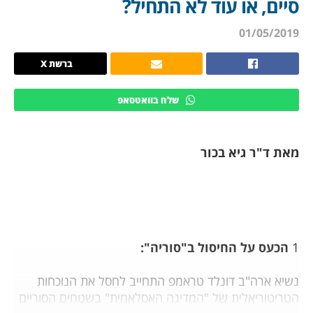
סיים, או עוד לא התחיל?
01/05/2019
ברשת X
שלח בוואטסאפ
מאת ד"ר גיא בכור
1
הכעס על החיסול ב"סוריה":
נשיא ארה"ב דונלד טראמפ התחייב לחסל את הנוכחות
הטריטוריאלית של "המדינה האסלאמית" בשטחים הסוריים