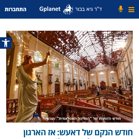
התחברות
פתח סרג
חודש הנקם של דאעש: אז הארגון