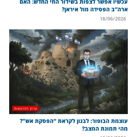
עכשיו אפשר לצפות בשידור החי החדש: האם
ארה”ב הפסידה מול איראן?
18/06/2026
ערוץ ההרצאות
עוצמת הבופור: לבנון לקראת “הפסקת אש”?
מהי תמונת המצב?