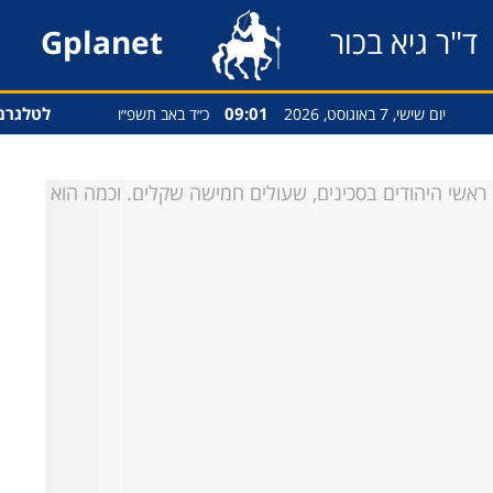
ד"ר גיא בכור
Gplanet
09:01
לטלגרם
יום שישי, 7 באוגוסט, 2026
כ״ד באב תשפ״ו