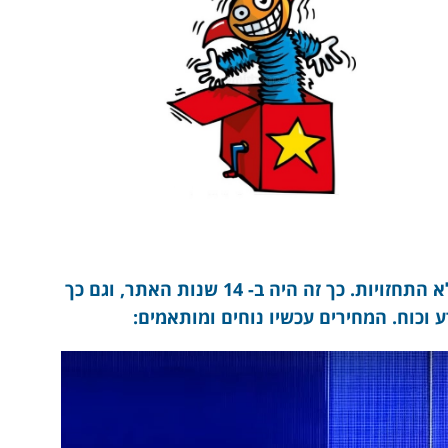
אצלנו אין העמדות פנים, לא יהיה כסף זר, ולא התחזויות. כך זה היה ב- 14 שנות האתר, וגם כך
 וכוח. המחירים עכשיו נוחים ומותאמים: