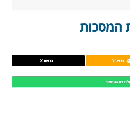
 המסכות
בדוא"ל
ברשת X
לח בוואטסאפ