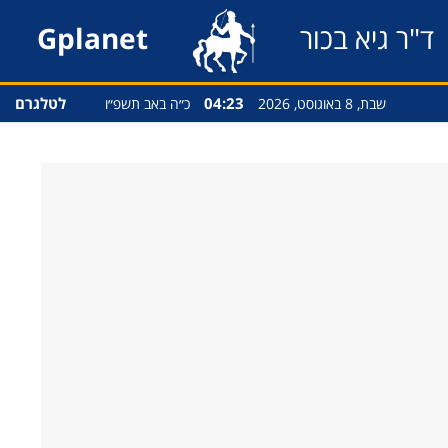
ד"ר גיא בכור
Gplanet
04:23
לטלגרם
שבת, 8 באוגוסט, 2026
כ״ה באב תשפ״ו