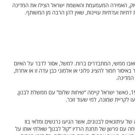
דיוק, האמירה המעמעמת והאשמת ישראל הצילו את
המדינה
דתיות ועדתיות עויינות, שאין להן הרבה מן המשותף.
אבו ממשי, המתבדרים ברוח. למשל, אסור לדבר על האיום
באיסור חמור להציג פלוני או אלמוני כבן עדה זו או אחרת,
מדינה.
אחד הלקחים המוקדמים הזכורים לי, ארע בסתיו 1982, כאשר ישראל קיימה “שיחות שלום” עם ממשלת לבנון,
ו לקריית שמונה, למי שעוד זוכר.
 של עיתונאים לבנונים, אשר הגיעו נרגשים ומלאי בוז
חה עם פרשן של תחנת הרדיו “קול לבנון” שאלתי אותו על