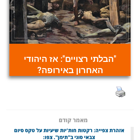
"הבלתי רצויים": אז היהודי
האחרון באירופה?
מאמר קודם
אזהרת צפייה: רקטות חות'יות שיעיות על טקס סיום
צבאי סוני ב"תימן". צפו: