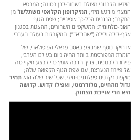
הוידאו הלבנוני מצולם בשחור-לבן בכוונה; המִבטא
המצרי מודגש מידי;
המיקרופון הקלאסי משתלשל
מן
התקרה; הנגנים הכל-כך אופיניים; שפת הגוף
האומ-כולתומית; המשקפיים השחורים; ההצגות בסגנון
אלף-לילה ולילה (“שהרזאד”), המקובלות בעולם הערבי.
או חיקוי נוסף שמבצע באסם פראלי הפופולארי, של
הזמרת המפורסמת ביותר החיה כיום בעולם הערבי,
פיירוז הלבנונית. צריך הרבה אומץ כדי לבצע חיקוי כזה
של פיירוז הנערצת, עם שפת הגוף הקפואה שלה;
מוקפת רקדנים פעלתנים-מידי, שכל שיר שלה הוא
תמיד
גדול מהחיים, מלודרמטי, ואפילו קדוש. קדושה
היא הרי אוייבת הצחוק.