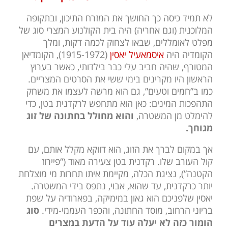
לא תמיד כיסה כך החושך את המזרח התיכון, ובתקופה
המלוכנית (וגם אחריה) היה בית הקולנוע המצרי סוג של
מפלט לאומללים, שבאו לצחוק לכמה דקות, ומלך
הקומדיה היה
איסמאעיל יאסין
(1915-1972), הקומדיאן
המטורף, שהיה חביב עלי כבר בילדותי, כאשר בערוץ
הראשון היו מקרינים בימי ששי את הסרטים המצריים.
כמו ב”חמים וטעים”, גם הוא מרשה לעצמו את משחק
התהפכות המינים: כאן הוא מתחפש לרקדנית בטן, כדי
להימלט מן המשטרה,
והוא מחולל בחתונה של זוג
מגוחך.
אך במקום לברך את הזוג, הוא דווקא מקלל אותם, עם
קול העורב שלו. רקדנית בטן צעירה מאוד (“פיירוז
הקטנה”), נציגת הכלה, מקיימת איתו תחרות מי מוצלחת
יותר כרקדנית, עד שהוא, אבוי, נתפס בידי המשטרה.
יאסין שלפניכם הוא גאון במימיקה, בפארודיה על שפת
בריוני הרחוב, מוסד החתונה, והכפר העממי-מידי.
סוג
הומור כזה לא יעלה עוד על הדעת במצרים