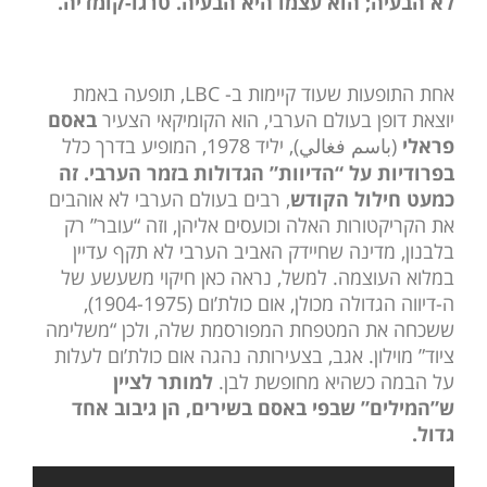
לא הבעיה; הוא עצמו היא הבעיה. טרגו-קומדיה.
אחת התופעות שעוד קיימות ב- LBC, תופעה באמת
יוצאת דופן בעולם הערבי, הוא הקומיקאי הצעיר
באסם
פראלי
(
), יליד 1978, המופיע בדרך כלל
باسم فغالي
בפרודיות על “הדיוות” הגדולות בזמר הערבי.
זה
כמעט חילול הקודש
, רבים בעולם הערבי לא אוהבים
את הקריקטורות האלה וכועסים אליהן, וזה “עובר” רק
בלבנון, מדינה שחיידק האביב הערבי לא תקף עדיין
במלוא העוצמה. למשל, נראה כאן חיקוי משעשע של
ה-דיווה הגדולה מכולן, אום כולת’ום (1904-1975),
ששכחה את המטפחת המפורסמת שלה, ולכן “משלימה
ציוד” מוילון. אגב, בצעירותה נהגה אום כולת’ום לעלות
על הבמה כשהיא מחופשת לבן.
למותר לציין
ש”המילים” שבפי באסם בשירים, הן גיבוב אחד
גדול.