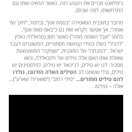
ג’יפלאנט זוכרים את הקטע הזה, כאשר הראינו אותו עם
התרחשותו, לפני שנים).
מדובר בתוכנית הסאטירה “בסמת ווטן”, (כלומר, “חיוך של
אומה”, אך אפשר לקרוא זאת גם כ”באס-מַאת ווטן”,
כלומר “אבל האומה מתה”) כאשר חסן נסראללה נאלץ
“להכיר” כשלו בטילי קטיושה מסתוריים, המשוגרים לעבר
ישראל. “המנחה” של התוכנית, “שפיקה” המשעשעת
שואלת אותו האם אלה טילים של חיזבאללה, והוא
מסביר: לנו יש טילים, לג’יהאד יש טילים, לפלסטינים יש
טילים, ובלי ששמנו לב
הטילים האלה הזדווגו, נולדו
להם טילים ממזרים…
“טילי רחוב” (“סוואריח’ שארע”)…
ואלה – נפלטו..