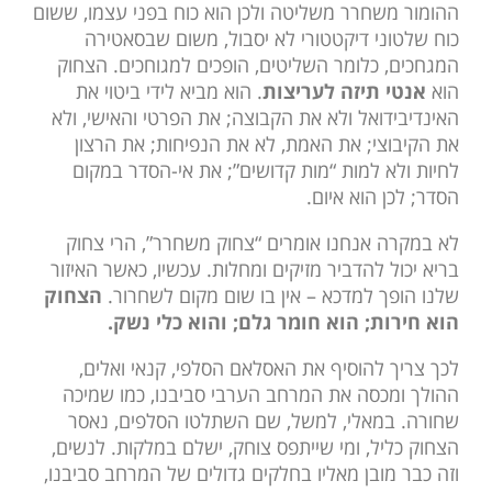
ההומור משחרר משליטה ולכן הוא כוח בפני עצמו, ששום
כוח שלטוני דיקטטורי לא יסבול, משום שבסאטירה
המגחכים, כלומר השליטים, הופכים למגוחכים. הצחוק
הוא
אנטי תיזה לעריצות
. הוא מביא לידי ביטוי את
האינדיבידואל ולא את הקבוצה; את הפרטי והאישי, ולא
את הקיבוצי; את האמת, לא את הנפיחות; את הרצון
לחיות ולא למות “מות קדושים”; את אי-הסדר במקום
הסדר; לכן הוא איום.
לא במקרה אנחנו אומרים “צחוק משחרר”, הרי צחוק
בריא יכול להדביר מזיקים ומחלות. עכשיו, כאשר האיזור
שלנו הופך למדכא – אין בו שום מקום לשחרור.
הצחוק
הוא חירות; הוא חומר גלם; והוא כלי נשק.
לכך צריך להוסיף את האסלאם הסלפי, קנאי ואלים,
ההולך ומכסה את המרחב הערבי סביבנו, כמו שמיכה
שחורה. במאלי, למשל, שם השתלטו הסלפים, נאסר
הצחוק כליל, ומי שייתפס צוחק, ישלם במלקות. לנשים,
וזה כבר מובן מאליו בחלקים גדולים של המרחב סביבנו,