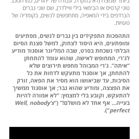
ביותר שנוצרו (לא במקרה, עבודה של יהודים, כמו הכוכב
טוני קרטיס או הבימאי בילי וויילדר), שם שני גברים
הנרדפים בידי המאפיה, מתחפשים לנשים, בקומדיה של
טעויות.
התהפכות התפקידים בין גברים לנשים, מפתיעים
ומופתעים, היא היסוד לצחוק, למשל סצנת הסיום
הבלתי נשכחת בסרט, שבה המליונר אוסגוד מודיע
לג’רי, המחופש לאישה, שהוא עומד להתחתן
“איתה”. ג’רי המבוהל מחפש תירוצים שלא
להתחתן, אך אוסגוד מתעקש לדחות את כל
הסיבות, עד שביאושו הוא מסיר את הפאה, זורק
את הפצצה, ומודיע שהוא גבר; אך אוסגוד ממשיך
להתעקש, וקובע בלי למצמץ: “לא אמורה להיות
בעייה… אף אחד לא מושלם!” (“
Well, nobody’s
“).
perfect