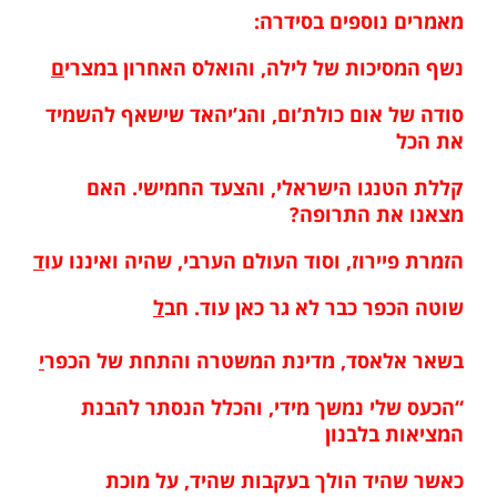
מאמרים נוספים בסידרה:
נשף המסיכות של לילה, והואלס האחרון במצרי
ם
סודה של אום כולת’ום, והג’יהאד שישאף להשמיד
את הכ
ל
קללת הטנגו הישראלי, והצעד החמישי. האם
מצאנו את התרופה
?
הזמרת פיירוז, וסוד העולם הערבי, שהיה ואיננו עו
ד
שוטה הכפר כבר לא גר כאן עוד. חב
ל
בשאר אלאסד, מדינת המשטרה והתחת של הכפר
י
“הכעס שלי נמשך מידי, והכלל הנסתר להבנת
המציאות בלבנ
ון
כאשר שהיד הולך בעקבות שהיד, על מוכת