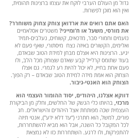
גדול מן העולם הערבי לוקח את עצמו ברצינות תהומית,
ואין הוא מוכן לפשרות.
האם אתם רואים את ארדואן צוחק צחוק משוחרר?
את מורסי, משעל או ח’ומייני?
משטרים אסלאמיים
נזעמים וחמורי סבר, מדכאים, קשוחים, נעלבים-תמיד
ואלימים, הקשורים באיזה נצח מיסתורי, שאף פעם לא
יגיע. הרצינות היא אצלם מבחן למידת הטוב שבאדם,
בעוד שתומס קרלייל קבע שאדם שצוחק מכל הלב, ולו
פעם אחת בחייו, לא יכול להיות רע לגמרי. גם אצלו
הצחוק הוא אמת מידה למידת הטוב שבאדם – רק הפוך.
הצוחק הוא האנטי-גיבור.
דווקא אצלנו, היהודים, יסוד ההומור העצמי הוא
מרכזי,
בהיותו כלי הנשק של החלשים, וחלק מן הביקורת
העצמית שכה מפותחת אצל היהודים והישראלים. חג
פורים, למשל, הוא חתרני (“עד דלא ידע”), אנטי תיזה
לכל המקובל כל השנה, אבל הוא מביא להשתחררות,
להתפרקות, ולו לרגע. השתחררות כזו לא נמצאת