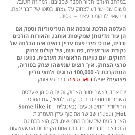
במרחב הערבי חמור הסבר שסביבנו. למה זה חשוב?
משום שמי שיודע לצחוק על עצמו, בסופו של דבר ינצח.
ומי שאין לו הומור עצמי – יפסיד.
העלטה הולכת ומכסה את הטריטוריות (ספק אם
הן עוד מדינות) שמקיפות אותנו, והאורות הולכים
וכבים, אם כי מידי פעם עדיין רואים איזו הבלחה של
נקודת אור זעירה, פה ושם, של קולות צחוק
רחוקים. עם גוויעת הלאומיות הערבית, גוועו גם
פרצי הצחוק. איך רוצים שמישהו יצחק בסוריה,
המתקרבת ל- 100,000 הרוגים ולחצי מליון
פצועים?
אפילו
רוואר טושֶה
כבר לא צוחק.
יום אחד, כאשר יחזור הצחוק, זה יהיה סימן שעלטת
השמרנות מתפוגגת. כך קרה, למשל, עם הסרט
ההוליוודי “חמים וטעים” (באנגלית –
Some like it
Hot
) (1959) שבישר את סוף עידן השמרנות
האמריקנית של שנות החמישים, ולכן הוא בבחינת
התפרצות חברתית. מדובר באחת הקומדיות המשעשעות