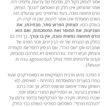
אסור לצחוק בקול רם, מסיבות של צניעות, וח’ומיני היה
אומר שהצחוק אינו חלק מן האסלאם “הנכון”. הצחוק
גורם תחושה טובה, בעוד שח’ומייני טען שבעולם הזה
האדם המוסלמי אינו אמור ליהנות, שכן זה יקרה רק
בעולם הבא.
הצחוק הפרוע סתר, מבחינתו, את
הצניעות, את המוסר ואת המוסכמות, ואם הוא
גורם תחושה נפשית טובה, אין בו צורך.
כך היה גם
בחלק מן הנצרות של ימי הביניינים, וזכור הסרט של
אומברטו אקו “שם הורד”, שם הניסיון לחסל את הקומדיה
והצחוק מביא לרצח. גם הרומאים לא התלהבו מהצחוק
וקבעו ש”הטיפש תמיד צוחק” (
In risu agnoscitur
).
fatuus
זו הסיבה מדוע מרבית הקומיקאים או הסאטיריקנים שעוד
נותרו במצרים המתאסלמת במהירות – מאוימים, כמו
השחקן עאדל אימאם שנשפט לכלא, אך זוכה ברגע
האחרון בערעור, או הסטיריקאן המצרי באסם יוסף,
שנגדו נפתחה חקירה של הפרקליטות (כלומר צרות) על
“העלבת מורסי”. האסלאם הפוליטי השולט כבר בחלק