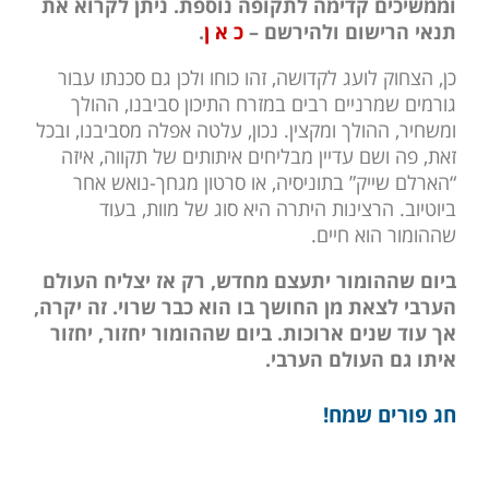
וממשיכים קדימה לתקופה נוספת. ניתן לקרוא את
תנאי הרישום ולהירשם –
כ א ן
.
כן, הצחוק לועג לקדושה, זהו כוחו ולכן גם סכנתו עבור
גורמים שמרניים רבים במזרח התיכון סביבנו, ההולך
ומשחיר, ההולך ומקצין. נכון, עלטה אפלה מסביבנו, ובכל
זאת, פה ושם עדיין מבליחים איתותים של תקווה, איזה
“הארלם שייק” בתוניסיה, או סרטון מגחך-נואש אחר
ביוטיוב. הרצינות היתרה היא סוג של מוות, בעוד
שההומור הוא חיים.
ביום שההומור יתעצם מחדש, רק אז יצליח העולם
הערבי לצאת מן החושך בו הוא כבר שרוי. זה יקרה,
אך עוד שנים ארוכות. ביום שההומור יחזור, יחזור
איתו גם העולם הערבי.
חג פורים שמח!