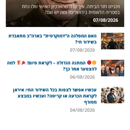
וינגייט חזר הביתה. איך קרה שהארכיון האישי שלו נחת
בספריה הלאומית בירושלים? ומה יש שם?
07/08/2026
האם המפלגה ה”דמוקרטית” בארה”ב מתאבדת
בשידור חי?
07/08/2026
המתנה הגדולה – לקראת סיום!
למה
להצטער אחר כך?
06/08/2026
עכשיו אפשר לצפות בכל השידור החי: איראן
לקראת הכרעה או קריסה? ועכשיו במבצע
מטורף
04/08/2026