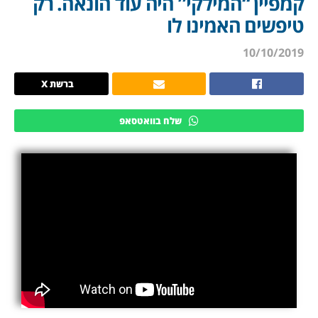
קמפיין “המילקי” היה עוד הונאה. רק
טיפשים האמינו לו
10/10/2019
ברשת X
שלח בוואטסאפ