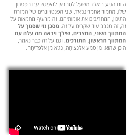
היום הגיע ח’אלד משעל לטהראן להיפגש עם הפטרון
שלו, מחמוד אחמדינג’אד, שני הפנטזיונרים של המזרח
התיכון, המחריבים את אומותיהם. זה מרעיף מחמאות על
זה, זה מגבב עוד שקרים על זה.
מסכן מי שסמך על
המתווך השני, המצרים. שילך ויראה מה עלה עם
המתווך הראשון, התורכים.
וגם על זה כבר נאמר,
היכן שהוא: מִן סַמַעַ אלנַצִיחָה, נַגַ’אַ מִן אלפַדִיחָה.