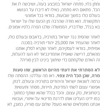
ומתן גלוי, פתחה ישראל במבצע בעזה, ושיבשה לו את
הכל. פתאום היא פתחה, כאילו לא דיברו על הנושא
בעולם כולו במשך שבועות, בוודאי בכל אמצעי
התקשורת. הוא מודה שהרבה מן הכעס שלו על ישראל
בא בגלל, שלדבריו, הממשלה שלנו הפרה כלפיו אמונים.
לאחר שהסית נגד ישראל בתורכיה, בדאבוס ובעולם כולו,
לאחר שהעמיד את 25,000 יהודי תורכיה בסכנה
אמיתית, בוודאי לעסקיהם, לאחר שקרא לסלק אותנו
מהאו”ם, דרישה שאפילו אחמדינג’אד לא העז להעלות,
זה האדם שלקחתם כדי שיתווך בינינו לבין סוריה?
לא הסתרתי את דעתי מהיום הראשון, שזו טעות
מרה, שכן הכל היה צפוי.
ראו מה עוללנו: ההסתה שלו
גרמה לשנאת ישראל והיהודים בתורכיה ובעולם, לנזק
אפשרי עצום לשתי המדינות, תיירות, מסחר ותעשיות
ביטחוניות, נזק עצום. והכל בגלל שהוא שותף כמתווך.
במו ידינו העלינו אותו לדרגת מדינאי על-איזורי, ועכשיו
אנחנו מתפלאים שהוא כועס? שלום עם סוריה, כמובן, לא