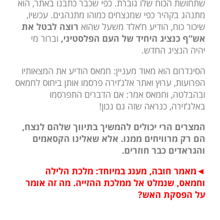
שתחושת הכוח שלו גוברת. כפי שכבר כתבנו באתר, הוא
מתנהג בקהיר כפי שמנצחים כמוהו מתנהגים. עכשיו,
שיכור כוח, הודיע ח’אלד משעל שהוא
רוצה לבטל את
אש”ף כנציג היחיד של העם הפלסטיני,
וברור מי
יהיה הנציג החדש.
הסינדרום הוא מאוד מעניין: חמאס הודיע את המצאותיו
הפרועות, ערוץ ואתר אלג’זירה פרסמו אותן ביחוס לחמאס
ובהבלטה, וחמאס אמר: אם הדברים התפרסמו
באלג’זירה, כנראה שזה גם נכון!
המצרים הרי יכולים להמשיך בתיווך שלהם לנצח,
הם רק מרוויחים ממנו. אלא שאלינו הקסאמים
והגראדים כבר חוזרים.
◄
מאמר חובה, מענג במיוחד: מלכת הלילה
וחמאס, שנמלט אל ממלכת ההזייה. מה זה אומר
על הפסקת האש
?