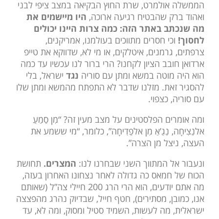
הממשלה אולמרט, שרת החוץ הבקיאה במצב ציפי לבני
ואהוד ברק שהבטיח רגיעה ארוכה,
היו מיישמים את
מה שנכתב באתר הזה: כמה צרות היינו יכולים
לחסוך!
וכי חסרים מתווכים בעולמנו, אמריקנים,
צרפתים, גרמנים, איטלקים, או מי לא, שדווקא את טייפ
ארדואן חובב הציון לקחנו? הרי ברור לנו עכשיו עד כמה
הוא היה מוטה במשא ומתן עם סוריה
נגד
ישראל, בלי
להסגיר זאת. מזלנו שדבר לא התפתח מהמשא ומתן שלו
עם סוריה, כצפוי.
ומה אומרים הפלסטינים על מצב מעין זה? “מִן סַמַעַ
אלנַצִיחָה, נַגַ’אַ מִן אלפַדִיחָה”, כלומר, “מי ששמע את
העצה, ניצל מן הצרה”.
ונעבור אל המתווך השני שבחרנו לנו:
המצרים.
תחושת
הכוח של חמאס כה גדולה לאחר נצחונו האחרון בעזה,
מה אתם יודעים, הוא הרי הרג 200 חיילי צה”ל (שאותם
אנו, כמובן, מסתירים), חטף חייל, שבדיוק נהרג מהפצצה
ישראלית, מה לעשות, השמיד סטיל ומסוק, ומה לא, עד