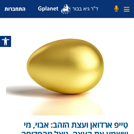
התחברות
פתח סרג
טַייפ ארדואן ועצת הזהב: אבוי, מי
ששמע את העצה, ניצל מהפַדיחה