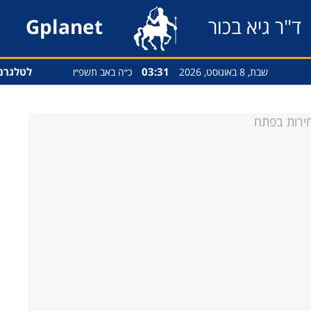
ד"ר גיא בכור
Gplanet
03:31
לטלגרם
שבת, 8 באוגוסט, 2026
כ״ה באב תשפ״ו