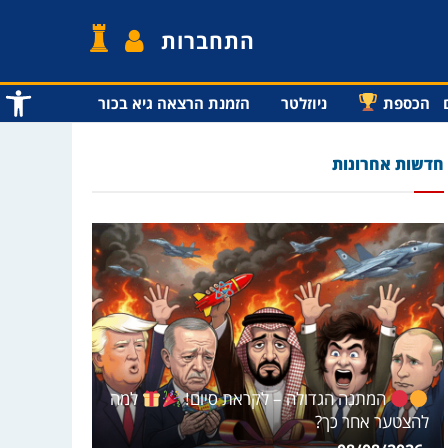
התחברות
פתח סרג
הכספת
ניוזלטר
הזמנת הרצאה גיא בכור
חדשות אחרונות
המתנה הגדולה – לקראת סיום!
למה
להצטער אחר כך?