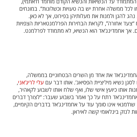
ל המתמודד על הנשיאות והנשיא הקודם מוחמד ח’אתמי),
מו לכל ממשלה אחרת יש בה טעויות וכשלונות”. במונחים
הג להגן ולמנות את מעלותיהן בפירוט, אך לא כאן.
 “צעד אחורה”, לקראת הבחירות הפרלמנטאריות הצפויות
ם. אך אחמדינג’אד הוא הנשיא, לא מתמודד לפרלמנט.
אחמדינג’אד את אחד מן השרים הבטחוניים בממשלה,
לסגן נשיא מיליציית הפסיאג’. אותו דבר עם
עלי לריג’אני
,
ת אותו כיועץ אישי שלו, ואף שלח אותו לשבוע לקאהיר,
אחמדינג’אד רתח על כך ואמר בשבוע שעבר: “לצורך דברים
שח’מנאי אינו סומך עוד על אחמדינג’אד בדברים הקיומיים,
ת לנזק בינלאומי קשה לאיראן.