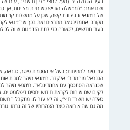
בעיר הגדולה יזד (מעל לחצי מליון תושבים, עירו ש
ושם אמר: “לממשלה הזו יש כשירויות מצוינות, אך כ
של ח’מנאי זו ביקורת קשה, שכן על ממשלות קודמות נ
מקורבי אחמדינג’אד מתרצים זאת בכך שח’מנאי לקח
בעוד חודשיים, לכאורה כדי לתת הזדמנות שווה לכול
עוד סימן למתיחות: בשל אי הסכמות פיטר, כנראה, 
הגנראל מוחמד ד’ו אלקדר. ח’מנאי מיהר למנות אותו 
שכנראה הסתכסך עם אחמדינג’אד. ח’מנאי מיהר למנו
לקיים שם שיחות לקראת חידוש יחסים דיפלומטיים. 
כאלה יש משרד חוץ”,. זה לא עזר לו. מתקבל הרושם 
מה גם שהוא רואה כיצד הצהרותיו של זה גרמו וגורמו