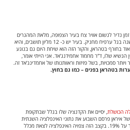
 זמן נדיר לנשום אוויר צח בעיר הצפופה, מלאת המהגרים
מן הכפרים, הדחוסה בין הרים, והמכוסה רוב ימות השנה בגל ערפיח מחניק. בעיר יש כ- 12 מליון תושבים, והיא
וד בחורף בטהראן, והקור הזה הוא שיחת היום גם בנוגע
בגר (69) עלי ח’מנאי, לבין הנשיא שלו, ד”ר מחמוד אחמידנג’אד. אני הייתי אומר,
ויותר סמכויות, בשל פזיזות וראוותנותו של אחמדינג’אד זה.
רות בטהראן בפנים – כמו גם בחוץ.
ה הכושלת
, יסיים את הקדנציה שלו בגלל שבתקופת
 של איראן פרסם השבוע את נתוני האינפלציה השנתית
באיראן, אשר באוקטובר עמדה על 12% והחודש כבר על 19%. בקצב הזה צפויה האינפלציה לצאת מכלל