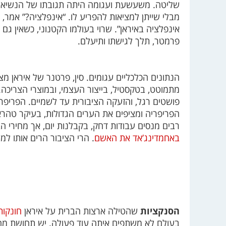
שליטה. משעשעת ועגומה היתה תגובתו של הנשיא אח
מבלי שייתן למציאות להפריע לו. “אינפלציה?” אמר, “ה
אינפלציה באיראן”. שרוי בעולמו הקטנוני, כשאין גם 
פרמטר, תלך לגישתו ותיעלם.
הנתונים הכלכליים עגומים. סין, פרטנר של איראן מ
מתמוטט, בטקסטיל, בייצור העצמי, ובמוצרי הצריכה
פושטים רגל, והזעקה הציבורית עד לשמיים. הפריפר
הפריפריה ומציפים את הערים הגדולות, בעיקר טהראן
רבים מנסים עבודות דחק, בקבלנות יום, אך מחירי הב
באחמדינג’אד את האשם
. הרי הציבור הרים אותו למ
הסנקציות
שהטילה ארצות הברית על איראן
חונקו
בעולם לא משתפים איתה עוד פעולה. יש תחושת מח