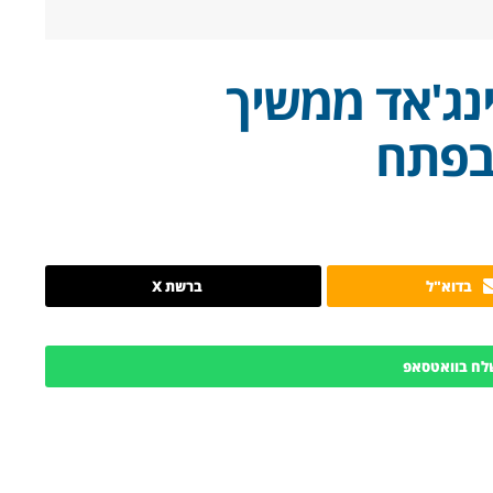
נג'אד ממשיך
בפתח
בדוא"ל
ברשת X
לח בוואטסאפ