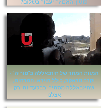
פוטין. האם זה יעבור בשלום?
המוות המוזר של חיזבאללה ב"סוריה" -
וקרב סראקב, כולל הוידאו המדהים,
שחיזבאללה מסתיר. בבלעדיות: רק
אצלנו