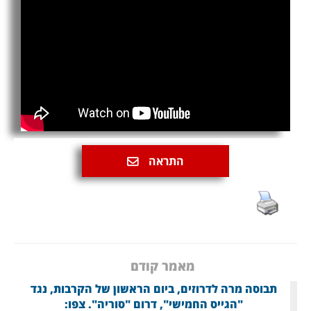
התראה
מאמר קודם
תבוסה מרה לדרוזים, ביום הראשון של הקרבות, נגד
"הגייס החמישי", דרום "סוריה". צפו: