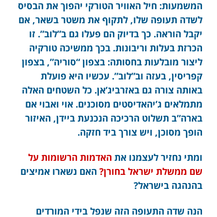
המשמעות: חיל האוויר הטורקי יהפוך את הבסיס
לשדה תעופה שלו, לתקוף את משטר בשאר, אם
יקבל הוראה. כך בדיוק הם פעלו גם ב”לוב”. זו
הכרזת בעלות וריבונות. בכך ממשיכה טורקיה
ליצור מובלעות בחסותה: בצפון “סוריה”, בצפון
קפריסין, בעזה וב”לוב”. עכשיו היא פועלת
באותה צורה גם באזרביג’אן. כל השטחים האלה
מתמלאים ג’יהאדיסטים מסוכנים. אוי ואבוי אם
בארה”ב תשלוט הרכיכה הנכנעת ביידן, האיזור
הופך מסוכן, ויש צורך ביד חזקה.
ומתי נחזיר לעצמנו את
האדמות הרשומות על
שם ממשלת ישראל בחורן?
האם נשארו אמיצים
בהנהגה בישראל?
הנה שדה התעופה הזה שנפל בידי המורדים