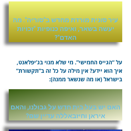
עיר סונית מורדת מחדש ב"סוריה". מה
יעשה בשאר, ואיפה כנופיות "זכויות
האדם"?
על “הגייס החמישי”. מי שלא מנוי בג’יפלאנט,
איך הוא יידע? אין מילה על כל זה ב”תקשורת”
בישראל (או מה שנשאר ממנה):
האם יש בעל בית חדש על גבולנו, והאם
איראן וחיזבאללה עדיין שם?