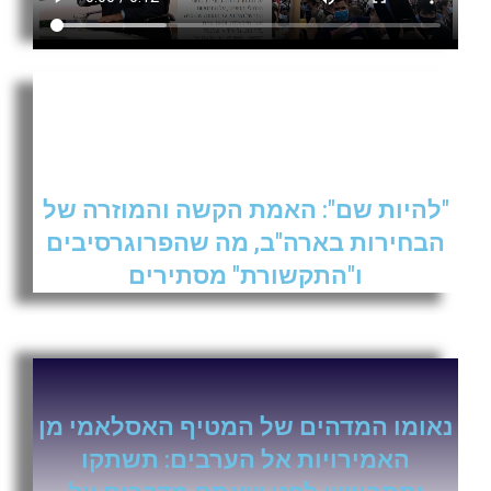
"להיות שם": האמת הקשה והמוזרה של
הבחירות בארה"ב, מה שהפרוגרסיבים
ו"התקשורת" מסתירים
נאומו המדהים של המטיף האסלאמי מן
האמירויות אל הערבים: תשתקו