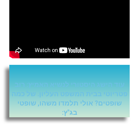
עוד הישג היסטורי לנשיא האמיץ: רוב
פטריוטי בבית המשפט העליון. של כמה
שופטים? אולי תלמדו משהו, שופטי
בג"ץ: