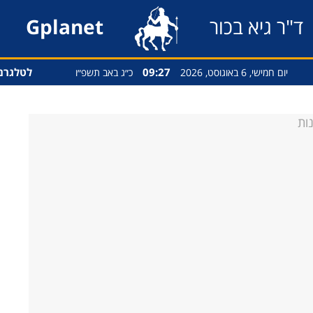
ד"ר גיא בכור
Gplanet
09:27
לטלגרם
יום חמישי, 6 באוגוסט, 2026
כ״ג באב תשפ״ו