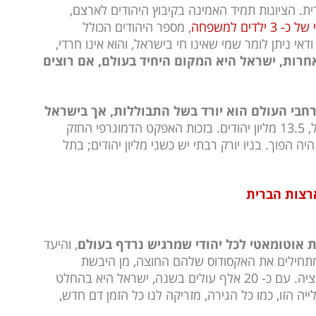
ת. הציונות תמיד האמינה בקיבוץ היהודים לארצם,
כ- 3 ילדים למשפחה
, מספר היהודים הכולל
ם. באופן ודאי ניתן לומר שמי שאינו חי בישראל, והוא אינו חרדי,
חרות, ישראל היא המקום היחיד בעולם, אם רוצים
חבי העולם הוא יורד בשל התבוללות, אך בישראל
, והסך הכל עדיין נמצא בעלייה בזכות ישראל, 13.5 מליון יהודים. בזכות האפקט הדמוגרפי החזק
ה הפוך. בניו יורק רבתי יש כשני מליון יהודים; בתל
ארצות הברית
 אוטומאטי לכל יהודי שמרגיש נרדף בעולם
, והיעד
מתחילים את האקסודוס שלהם החוצה, מן היבשת
החולה, וישראל היא אופציה, ותמיד היא תהיה אופציה. עם כ- 20 אלף עולים בשנה, ישראל היא בהחלט
ה הזו, כמו כל הגירה, מזריקה לנו כל הזמן דם חדש,