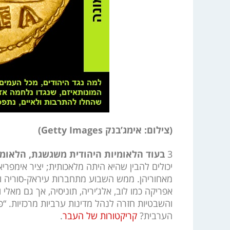
(צילום: אימג’בנק Getty Images)
3
בעוד הלאומיות היהודית משגשגת, הלאומ
יכולים להבין שהיא היתה מלאכותית; יציר אימפרי
מאחוריהן. ממש השבוע מתחברות עיראק-סוריה ולב
אפריקה כמו לוב, אלג’יריה, תוניסיה, אך גם מאלי
והשבטיות חזרה לנהל מדינות ערביות מרכזיות. “
הערבית?
קריקטורות של העבר
.