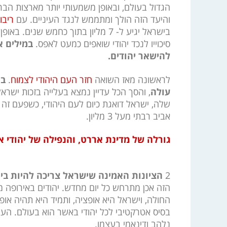
הגדול בעולם, ובאופן משמעותי יותר מארצות הברי
והיעד הזה הולך ומתממש לנגד העיניים. עם
ריבוי של 
בישראל יגיע ל- 7 מליון בתוך כחמש שני
סיכוייו לנכד יהודי שואפים כמעט לאפס.
במילים א
להישאר יהודים.
לראשונה מאז השואה
חזר העם היהודי לצמוח
.
בר
עולה
שלה, ישראל דואגת כיום לעם היהודי, כשפעם זה הי
אביב רבתי מעל 3 מליון.
גורלה של מדינת אררט, והנפילה של יהודי 
2
הציונות האמינה שישראל צריכה להיות בית
הזה אכן מתרחש כל יום מחדש. יהודים באירופה 
בסיס אטרקטיבי לכל יהודי באשר הוא בעולם. העליי
נלהב ודינאמי בעצמו.