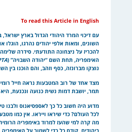
To read this Article in English
עם דיכוי המרד היהודי הגדול בארץ ישראל,
השונים, ומאות אלפי יהודים נהרגו, הוגלו 
להכריז על ניצחונה התודעתי. סידרה שלימה 
האימפריה, תחת השם “יהודה השבויה” (
PTA
נוצקו מברונזה, כסף וזהב, והם הוכנו בין השנים 70-80. המרד עצמו גווע בשנ
מצד אחד של רוב המטבעות נראה חייל רומי 
תמר, יושבת דמות נשית כנועה ונכנעת, היא
מדוע היה חשוב כל כך לאספסיאנוס ולבנו טיט
לכל העולם? כדי שיראו וייראו. אין כמו מטבע
מה קרה למי שהעז למרוד באימפריה הרומית 
ביהודים, קודם כל כדי לשמור על האימפריה