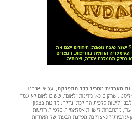
יות הערבית מסביב כבר התפרקה,
ועכשיו אנחנו
אליסטי, שהקים כאן מדינות “לאום”, ששום לאום לא עמד
נון לישות סלפית ההולכת וגדלה; מדינות בצפון
 ועוד, מתחברות לישויות אסלאמיות-סלפיות חדשות,
פן-ערביות”? נאצריזם? מפלגת הבעת’ של האחדות