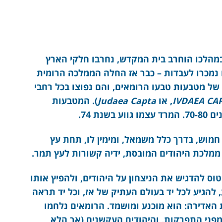
 במהלכו הוחרב בית המקדש, נחרבו חלקי הארץ
או נמכרו לעבדות – כבר אז החלה הממלכה הרומית
של מטבעות טבעו הרומאים, והם נפוצו בכל רחבי
IVDAEA CA
, או
Capta
Judaea
). המטבעות
ת 74.
חמוש, בדרך כלל משמאל, ומימין לו, תחת עץ
 ממלכת היהודים המובסת, ידיה קשורות לעץ תמר.
וס להדגיש את הניצחון על היהודים, ולהפיץ אותו
, להגיע לכל יד בעולם העתיק של אז, וכל יד תראה
האדירה: הוא מוכנע ומושמד. הרומאים נלחמו
 מפני התפרקות, והיהודים העקשנים (אך הלא