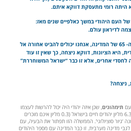
לא היתה רומי מתעסקת דווקא איתם.
של העם היהודי במשך כאלפיים שנים מאז:
מה לדיראון עולם.
אלא שקמה מדינת ישראל, וביום העצמאות ה- 65 של המדינה, אנחנו יכולים להביט אחורה אל
, היא הציונות, דווקא ניצחה, כך שאין זו עוד
ה לחסדי אחרים, אלא זו כבר “ישראל המשוחררת”
, ניצחה?
תימהונים
, שכן איזה יהודי היה יכול להרשות לעצמו
לחיות בציון, מן מדבר של מוות וציה? כיום, כאשר 6.3 מליון יהודים חיים בישראל (0.3 מליון אינם מוכרים
ה ‘גיור סוציולוגי’. הממשלה הזו תפתור את הבעיה, עם
ם לגבי מדינה מערבית. זו כבר המדינה עם מספר היהודים