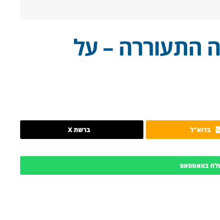
ה התעוררה – על
בדוא"ל
ברשת X
לח בוואטסאפ