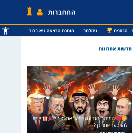
התחברות
פתח סרג
הכספת
ניוזלטר
הזמנת הרצאה גיא בכור
חדשות אחרונות
המתנה הגדולה – לקראת סיום!
למה
להצטער אחר כך?