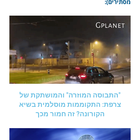
מסתירים):
"התבוסה המוזרה" והמושתקת של
צרפת: התקוממות מוסלמית בשיא
הקורונה? זה חמור מכך