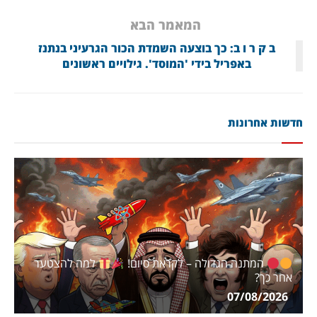
המאמר הבא
ב ק ר ו ב: כך בוצעה השמדת הכור הגרעיני בנתנז
באפריל בידי 'המוסד'. גילויים ראשונים
חדשות אחרונות
המתנה הגדולה – לקראת סיום!
למה להצטער
אחר כך?
07/08/2026