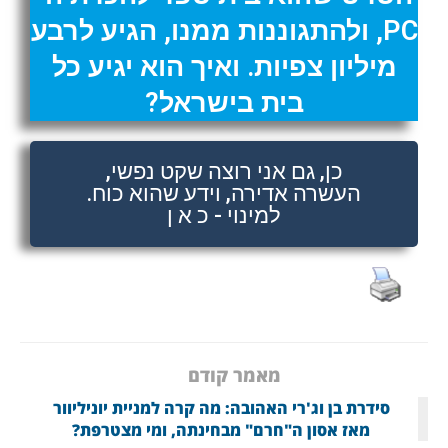
PC, ולהתגוננות ממנו, הגיע לרבע
מיליון צפיות. ואיך הוא יגיע כל
בית בישראל?
כן, גם אני רוצה שקט נפשי,
העשרה אדירה, וידע שהוא כוח.
למינוי - כ א ן
מאמר קודם
סידרת בן וג'רי האהובה: מה קרה למניית יוניליוור
מאז אסון ה"חרם" מבחינתה, ומי מצטרפת?