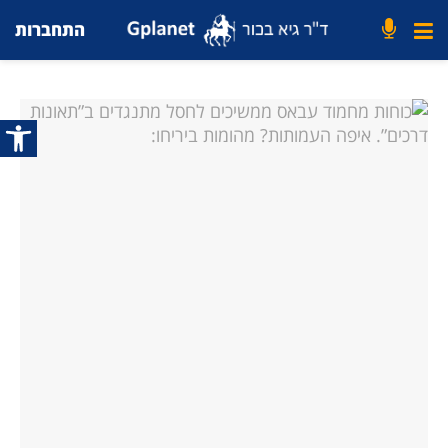
התחברות
פתח סרג