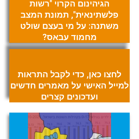
הגיהינום הקרוי "רשות
פלשתינאית", תמונת המצב
משתנה: על מי בעצם שולט
מחמוד עבאס?
לחצו כאן, כדי לקבל התראות
למייל האישי על מאמרים חדשים
ועדכונים קצרים