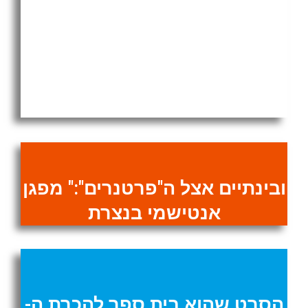
שכם: קרב יריות בין הכנופיות
לעיני המצלמה. צפו:
ובינתיים אצל ה"פרטנרים":" מפגן
אנטישמי בנצרת
הסרט שהוא בית ספר להכרת ה-