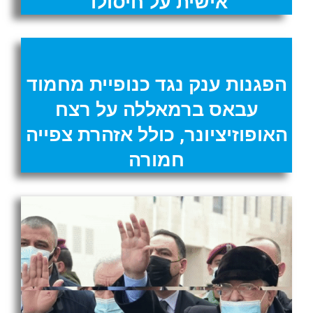
אישית על חיסולו"
הפגנות ענק נגד כנופיית מחמוד
עבאס ברמאללה על רצח
האופוזיציונר, כולל אזהרת צפייה
חמורה