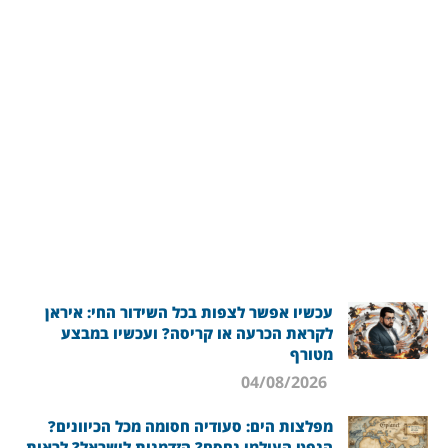
עכשיו אפשר לצפות בכל השידור החי: איראן
לקראת הכרעה או קריסה? ועכשיו במבצע
מטורף
04/08/2026
מפלצות הים: סעודיה חסומה מכל הכיוונים?
הנפט העולמי נחסם? הזדמנות לישראל? לראות