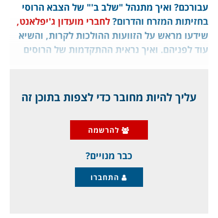
עבורכם? ואיך מתנהל "שלב ב'" של הצבא הרוסי
בחזיתות המזרח והדרום?
לחברי מועדון ג'יפלאנט,
שידעו מראש על הזוועות ההולכות לקרות, והשיא
עוד לפניהם. ואיך נראית ההתקדמות של הרוסים
בדונבאס? סרטונים בלעדיים. ומה "העולם" עושה?
שום דבר. העסקנים, שמנהיגים את המערב,
מסתפקים במילים, ושנות השלושים של המאה
עליך להיות מחובר כדי לצפות בתוכן זה
העשרים - זה עכשיו.
להרשמה
ככל שהלחימה נפסקת בעיר הנצורה והכבושה
מריאופול,
כבר מנויים?
התחברו