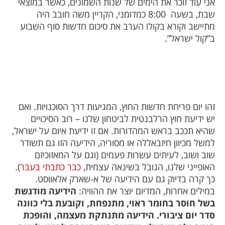
אני עוד זוכר את הימים של שנות השמונים, כאשר במוצאי
שבת, בשעה
8:00 כמדומני, הקריין משה חובב היה
מתיישב וקורא בקולו הערב את סיכום חדשות סוף השבוע
ב”קול ישראל”.
זהו יום פריחת חדשות החוץ, המגיעות דרך הסוכנויות. ואם
יש ידיעת חוץ הרלבנטית לביטחון שלנו – רוב הסיכויים
שהיא תככב בראש המהדורות. אם זו ידיעת איום על ישראל,
למשל מכיוון חיזבאללה או מסוריה, הידיעה הזו גם תשודר
שוב ושוב, לעיתים עשרות פעמים (וגם על המאזוכיזם
האופייני שלנו, הגובל בשינאה עצמית,
כבר כתבתי בעבר
).
כך קרה בדיוק גם עם הידיעה של א-שארק אלאווסט.
במילים אחרות, המדיום יוצר את ההוויה:
הידיעה מודגשת
בשל חוסר בחומר ראוי, מתנפחת, וקובעת בלי כוונה
סדר יום ציבורי. הידיעה מתנתקת מעצמה, והופכת