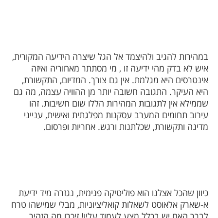
במהירות להגיב ולהיצמד אל הגל שיצרה הידיעה המקורית,
איש לא בדק מהי ידיעה זו , מי מסתתר מאחוריה ואיזה
אינטרסים היא מגלמת. אין גם צורך. המדיום, התקשורת,
היא העיקר. התגובה חשובה יותר מן ההוויה עצמה, מה גם
שממילא אין לתגובות המהירות הללו שום חשיבות. זהו
עירוב תחומים המערב עסקנות מפלגתית ואישית, ענייני
מדינה ותקשורת, שכלתנות ורגש. אחריות ופרסום.
כיוון שהכל אצלנו הוא פוליטיקה פנימית, נגזרה מיד ידיעת
א-שארק אלאוסט לשאלות קואליציוניות, מבלי שמישהו טרח
לברר האם יש בכלל מצע לעמוד עליו! זיכרו מה הזהיר