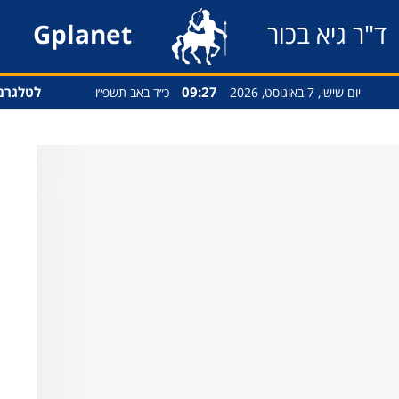
ד"ר גיא בכור
Gplanet
09:27
לטלגרם
יום שישי, 7 באוגוסט, 2026
כ״ד באב תשפ״ו