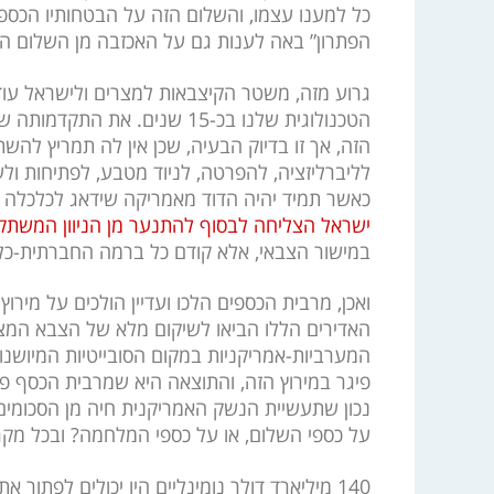
כל למענו עצמו, והשלום הזה על הבטחותיו הכספי
הפתרון” באה לענות גם על האכזבה מן השלום הא
גרוע מזה, משטר הקיצבאות למצרים ולישראל עו
הטכנולוגית שלנו בכ-15 שנים. א
הזה, אך זו בדיוק הבעיה, שכן אין לה תמריץ להש
לליברליזציה, להפרטה, לניוד מטבע, לפתיחות ול
כאשר תמיד יהיה הדוד מאמריקה שידאג לכלכלה ש
ישראל הצליחה לבסוף להתנער מן הניוון המשתק
במישור הצבאי, אלא קודם כל ברמה החברתית-כל
ואכן, מרבית הכספים הלכו ועדיין הולכים על מירוץ
האדירים הללו הביאו לשיקום מלא של הצבא המצרי
המערביות-אמריקניות במקום הסובייטיות המיושנות
פיגר במירוץ הזה, והתוצאה היא שמרבית הכסף פש
נכון שתעשיית הנשק האמריקנית חיה מן הסכומים 
על כספי השלום, או על כספי המלחמה? ובכל מקר
140 מיליארד דולר נומינליים היו יכולים לפתו