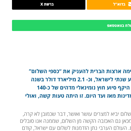
בדוא"ל
ברשת X
לח בוואטסאפ
מה ארצות הברית להעניק את “כספי השלום”
לשתי המדינות בסך כ- 2.9 מיליארד דולר סיוע שנתי לישראל, וכ- 2.1 מיליארד דולר בשנה
למצרים, וכך מתנהלים הדברים עד היום, עם היקף סיוע חוץ נומינאלי מדהים של כ-140
ינות מאז ועד היום. זו היתה טעות קשה, ואולי
לום יביא למצרים עושר ואושר, דבר שכמובן לא קרה,
כאן גם האכזבה הקשה מן השלום, שממנה אנו סובלים
. העולם הערבי נתן הזדמנות לשלום עם ישראל, קודם