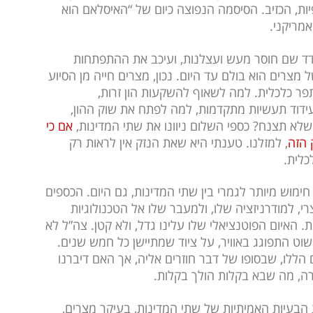
ות, הכזיב. הסיסמה הנפוצה כיום של “האיסלאם הוא
מריקני.
דד שם חוסר מעש ועצלנות, ועיכב את ההתפתחות
ת התקדמותה של מצרים הוא בולם עד היום. נכון, מצרים חייה מן הסיוע
תפר כלכלית. למה לשאוף להשקעות הון זרות,
עידוד תעשיות מתקדמות, למה לפתח את שוק ההון,
לא תצנח? כספי השלום ניוונו את שתי המדינות,
אם כי
 הזה
, למזלנו. טענתי היא שאת הנזק אין לראות רק
כלית.
 חימוש מיותר לגמרי בין שתי המדינות, גם היום. הכספים
, למודרניזציה שלו, ולמעבר שלו אל הטכנולוגיות
. האיום הפוטנציאלי שלו עלינו גדל, ולא קטן. צה”ל לא
וט התפוגג באוויר, על ציוד שמתיישן כל חמש שנים.
הללו, שבסופו של דבר חוזרים אליה, אך האם דיברנו
ה, מה שבא בקלות הולך בקלות.
ר את הבעיות האמיתיות של שתי המדינות, בעיקר מצרים,