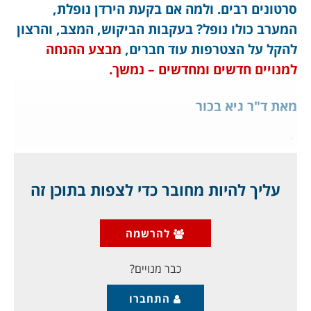
סרטונים רבים. ולמה אם בקעת הירדן נופלת,
המערב כולו נופל? בעקבות הביקוש, המצב, והרצון
להקל על הצטרפות עוד חברים,
מבצע ההנחה
למנויים חדשים ומחדשים – נמשך.
מאת ד"ר גיא בכור
1
המודל של לאון טרוצקי: רעיון "המהפכה
עליך להיות מחובר כדי לצפות בתוכן זה
התמידית":
האידאולוג של המהפכה הרוסית, היהודי לאון טרוצקי
להרשמה
(במקור: לב דוידוביץ' ברונשטיין. שינה את שמו כדי לטשטש
את זהותו היהודית),
כבר מנויים?
התחברו