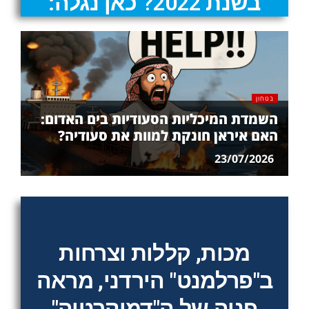
בשנת 2022? כאן נגלה:
בטחון
השמדת המיכליות הסעודיות בים האדום:
האם איראן חונקת למוות את סעודיה?
23/07/2026
מכות, קללות וצרחות
ב"פרלמנט" הירדני, מראה
פניה של ה"דמוקרטיה"