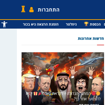
התחברות
פתח סרג
הכספת
ניוזלטר
הזמנת הרצאה גיא בכור
חדשות אחרונות
המתנה הגדולה – לקראת סיום!
למה
להצטער אחר כך?