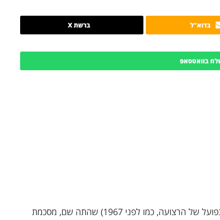
בדוא"ל
ברשת X
לח בוואטסאפ
בשעה שמשלחת המוח'אבראת המצרית (השליטה בפועל של הרצועה, כמו לפני 1967) שהתה שם, מסכמת