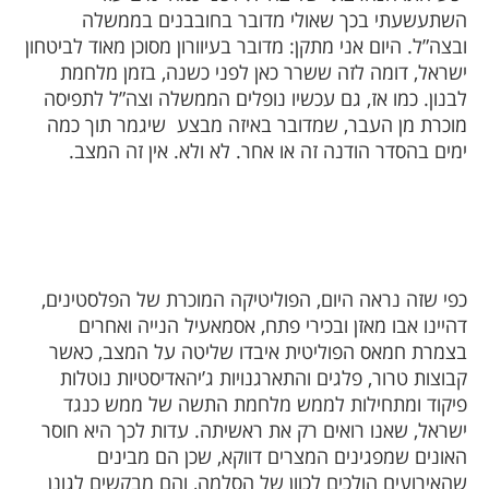
השתעשעתי בכך שאולי מדובר בחובבנים בממשלה
ובצה”ל. היום אני מתקן: מדובר בעיוורון מסוכן מאוד לביטחון
ישראל, דומה לזה ששרר כאן לפני כשנה, בזמן מלחמת
לבנון. כמו אז, גם עכשיו נופלים הממשלה וצה”ל לתפיסה
מוכרת מן העבר, שמדובר באיזה מבצע
שיגמר תוך כמה
ימים בהסדר הודנה זה או אחר. לא ולא. אין זה המצב.
כפי שזה נראה היום, הפוליטיקה המוכרת של הפלסטינים,
דהיינו אבו מאזן ובכירי פתח, אסמאעיל הנייה ואחרים
בצמרת חמאס הפוליטית איבדו שליטה על המצב, כאשר
קבוצות טרור, פלגים והתארגנויות ג’יהאדיסטיות נוטלות
פיקוד ומתחילות לממש מלחמת התשה של ממש כנגד
ישראל, שאנו רואים רק את ראשיתה. עדות לכך היא חוסר
האונים שמפגינים המצרים דווקא, שכן הם מבינים
שהאירועים הולכים לכוון של הסלמה, והם מבקשים לגונן