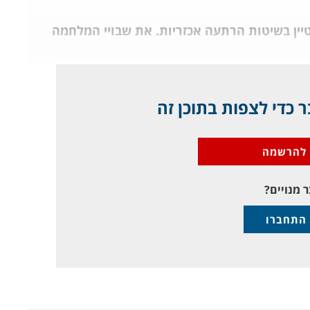
מונגולי ג'ינג'יס ח'אן (1162-1227) הצטיין בשיטות הרתעה אכזריות. את שבויי המלחמה
 כדי לצפות בתוכן זה
להרשמה
 מנויים?
התחברו