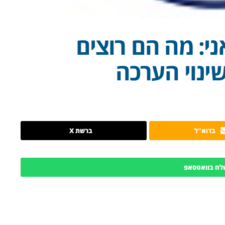
י: מה הם רוצים
 שינוי הערכה
בדוא"ל
ברשת X
לח בוואטסאפ