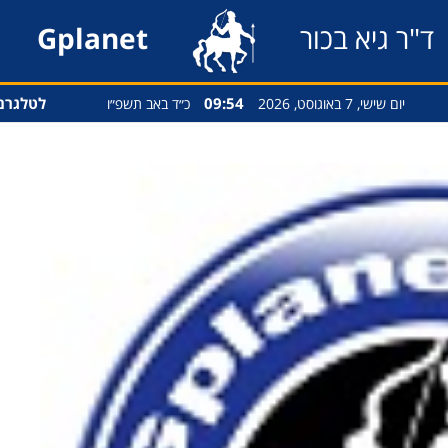
ד"ר גיא בכור
Gplanet
09:54
לטלגרם
יום שישי, 7 באוגוסט, 2026
כ״ד באב תשפ״ו