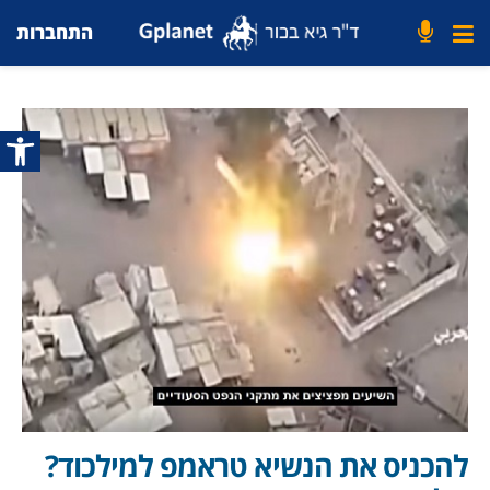
התחברות
פתח סרג
להכניס את הנשיא טראמפ למילכוד?