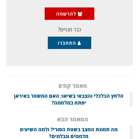
מחוץ למיצרי הורמוז שבמפרץ הפרסי. לאיזור הזה כבר
הגיעה נושאת המטוסים האמריקנית יו אס אס לינקולן. ברור
להרשמה
שהיתה זו תקיפת אזהרה, מסר שאיראן אינה ממצמצת מול
ארצות הברת. שמצב הכלכלה שלה כך כך
כבר מנויים?
התחברו
מאמר קודם
הלחץ הכלכלי והצבאי בשיאו: האם המשטר באיראן
יפתח במלחמה?
המאמר הבא
מה תמונת המצב בשטח הסורי? ולמה השיעים
מדממים ונבלמים?