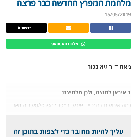
מלחמת המפרץ החדשה כבר פרצה
15/05/2019
ברשת X
שלח בוואטסאפ
מאת ד"ר גיא בכור
1
איראן לחוצה, ולכן מלחיצה:
כמה אירועים דרמטיים אירעו במפרץ הפרסי/סעודיה מאז
המאמר האחרון שלנו,
רק לפני כמה ימים
, מה שמראה
שהמשבר הולך ומחריף שם. ביום ראשון נפגעו ארבע
ספינות אזרחיות ריקות (שתיים מהן מיכליות סעודיות)
עליך להיות מחובר כדי לצפות בתוכן זה
מפיצוצים "מסתוריים" בנמל פוג'יירה, השוכן בים עומאן,