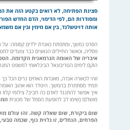
סצינת הפתיחה, לא רואים בקטע הזה את הצו
ומסודרות הם, לפי הדימוי, הדם החדש הפורץ
אותה דויטשלנד, בין אם מימין ובין אם משמאל
הסרט נמשך, ומתפתח כאגדת ילדים קסומה: על הע
פסליה, וכאשר החיילים הנאצים כבר צועדים למט
איבריה של האומה הגרמאנית הקדומה. הטכ
הוקם לימים הטריבונאל הבינלאומי למשפט המנהי
זוהי לכאורה אגדה, מאגדות האחים גרים הכל כך ג
תמיד מסתתרת בהמשך. היטלר הוא אהוב האומה, אפ
איך אפשר להתנגד לאדם כה חביב? צילומי קלוז אפ 
מושלם! (שימו לב להופעת הסמל של מכונית
המר
שום ביקורת, שום שאלה קשה. זהו עולם מושל
הפרחים, הנחלים, זו גלוית נוף, שכמה טבעי