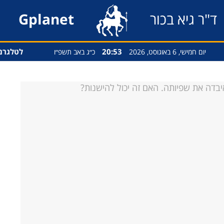
ד"ר גיא בכור
Gplanet
20:53
לטלגרם
יום חמישי, 6 באוגוסט, 2026
כ״ג באב תשפ״ו