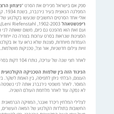
ספק אם בישראל מכירים את הסרט “
ניצחון הרצו
המפלג
אולי אחד הסרטים החשובים שנעשו בקולנוע של
ריפנשטאהל
03
ועם זאת הוא מהפנט גם כיום, משום שאותה לני ה
העמדות מיוחדות, סצנות שלא נראו עד אז בקולנוע ה
זויות צילום חדשניות, אור וצל, טכניקות מושלמו
לאחר חצי שנה של עריכה, נותרו 104 דקות בסרט המוכן, שמהוות רק כשלושה אחוזים מן החומר שצולם.
הניגוד הזה בין שלמות הטכניקה הקולנועית
העצום, הבלתי ניתן לתפיסה, בין האמת לשקר. בין
המוסר. לאחר משפטי נירנברג אותה לני נשפטה 
לא נסקה עוד לאחר מלחמת העולם השניה.
לצלילי המלחין ריכרד ואגנר, המוזיקה הגרמאני
החשובות בתולדות הקולנוע של המאה העשרים, כי