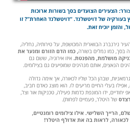
רר: הצעירים הצועדים בסך בשורות ארוכות
 בעורקיה של דויטשלנד. “דויטשלנד האחרת”? זו
, והזמן יוכיח זאת.
יר נירנברג הבווארית המכושפת, על טירותיה, נחליה,
ה בסך, כמו נמלים בשורה
, כמו הדם הזורם ומנער את
ניקה מושלמת, מהפנטת.
איזו אירוניה, ששם גם
גים הנאצים, אותם מנהיגים שמופיעים גם בצילומים.
רמאניות, שבהן הכל שליו לכאורה, אך אימה גדולה
ילו בעלי החיים מריעים לו. הוא מוצג כאדם חביב,
יחודיים, ידו המונפת כדמות פעילה, טכניקות אור וצל,
צדס
של היטלר, פעמיים לפחות).
ם, הרייך השלישי. אילו צילומים רומנטיים,
, לכאורה, לראות בה את אדולף היטלר!