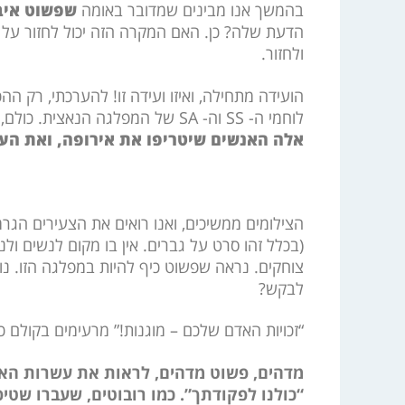
בהמשך אנו מבינים שמדובר באומה
שפשוט איב
הדעת שלה? כן. האם המקרה הזה יכול לחזור על 
ולחזור.
הועידה מתחילה, ואיזו ועידה זו! להערכתי, רק 
לוחמי ה- SS וה- SA של המפלגה הנאצית. כולם, מדובר בכמה עשרות אלפים, אולי כמאה אלף, אולי יותר.
אלה האנשים שיטריפו את אירופה, ואת העו
הצילומים ממשיכים, ואנו רואים את הצעירים הגרמ
(בכלל זהו סרט על גברים. אין בו מקום לנשים ול
צוחקים. נראה שפשוט כיף להיות במפלגה הזו. נ
לבקש?
“זכויות האדם שלכם – מוגנות!” מרעימים בקולם כ
מדהים, פשוט מדהים, לראות את עשרות האל
“כולנו לפקודתך”. כמו רובוטים, שעברו שטי