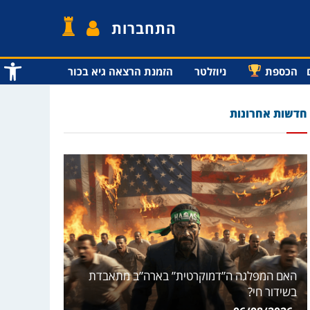
התחברות
פתח סרג
הכספת
ניוזלטר
הזמנת הרצאה גיא בכור
חדשות אחרונות
האם המפלגה ה”דמוקרטית” בארה”ב מתאבדת
בשידור חי?