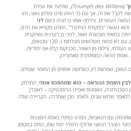
ן
” (
Triumph des Willens)
, שתיעד את ועידת
ה הנאצית בעיר נירנברג, בשנת 1934. קשה לקבל את זה, אך עם כל היותו סרט פולחן נאצי, זהו
 המאה העשרים. צילמה אותו גרמניה בשם
לני
Leni Riefenstahl ,1902-20), והוא נעשה “בפקודת הפיהרר”. הסרט מקפיא את הדם,
יתה במאית מוכשרת מאוד, לפני כן רקדנית ושחקנית.
הסצינות שנראות בסרט ערוכות בצורה כה ייחודית, עם לא פחות משלושים מצלמות ו- 120 טכנאים,
עולמי, צילום מן האוויר, טכניקות קלוז-אפ יחודיות,
ת… ואמת נוראה המסתתרת מאחוריהן.
 לבין האמת הנוראה – הוא שמהפנט אותי
; המרחק
 הטכנולוגיה, האמנות ואפילו הרומנטיקה – לאובדן
למאסר שלוש שנים, ולאחר מכן שוחררה. הקריירה שלה
ת שזוהתה עם הנאציות, הסרט נפתח באחת הסצנות
צד הצורר הנאצי אדולף היטלר ימח שמו, נוחת במטוסו