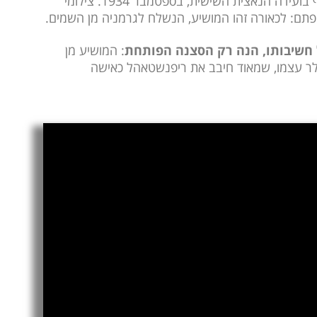
מעל שמי העיר המקושטת נירנברג, כדי להשתתף בועידה הנאצית השישית, בספטמבר 1934. צילומי
ופתם: לכאורה זהו המושיע, הנשלח לגרמניה מן השמים.
ל חשיבותו, הנה רק הסצנה הפותחת
: המושיע מן
טלר עצמו, שמאוד חיבב את ריפנשטאהל כאישה