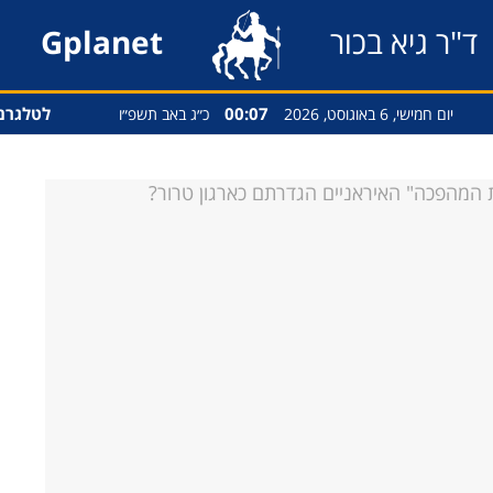
ד"ר גיא בכור
Gplanet
00:07
לטלגרם
יום חמישי, 6 באוגוסט, 2026
כ״ג באב תשפ״ו