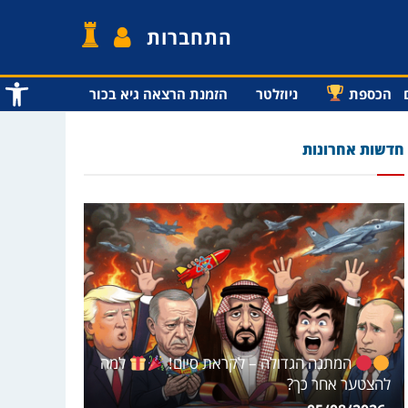
התחברות
פתח סרג
הכספת
ניוזלטר
הזמנת הרצאה גיא בכור
חדשות אחרונות
המתנה הגדולה – לקראת סיום!
למה
להצטער אחר כך?