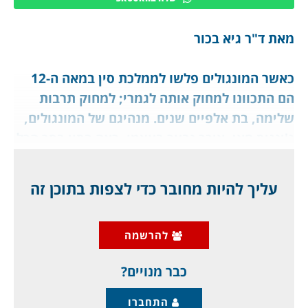
מאת ד"ר גיא בכור
כאשר המונגולים פלשו לממלכת סין במאה ה-12
הם התכוונו למחוק אותה לגמרי; למחוק תרבות
שלימה, בת אלפיים שנים. מנהיגם של המונגולים,
ג'ינגיס חאן, איכר נבער בעצמו, ראה בסין בסך הכל
שטח מרעה לסוסיו הרבים, והוא החליט להרוס
אותה לגמרי. "כך יוכל העשב עבור הסוסים לגדול
עליך להיות מחובר כדי לצפות בתוכן זה
ללא הפרעה", אמר. אלא שיועצו של חאן, ילו צ'ו
טסיי, שלא היה מונגולי, ואשר הכיר את תרבותה
להרשמה
האדירה של סין, שכנע את חאן שירוויח רווח עצום
אם דווקא לא יהרוס
כבר מנויים?
התחברו