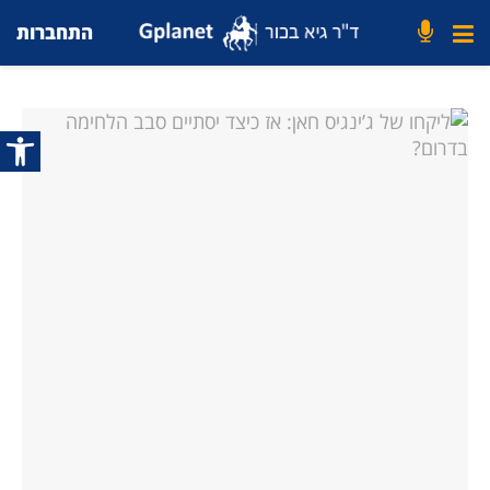
התחברות
פתח סרג