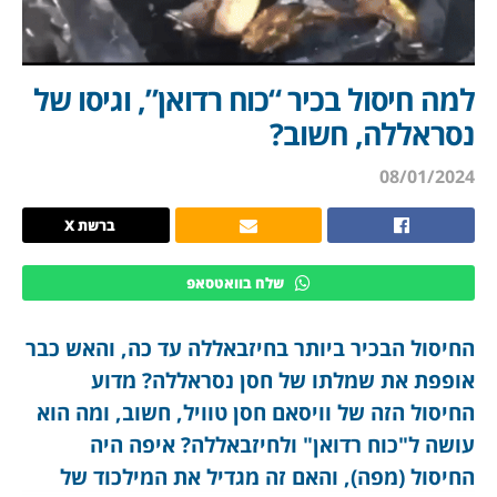
למה חיסול בכיר “כוח רדואן”, וגיסו של
נסראללה, חשוב?
08/01/2024
ברשת X
שלח בוואטסאפ
החיסול הבכיר ביותר בחיזבאללה עד כה, והאש כבר
אופפת את שמלתו של חסן נסראללה? מדוע
החיסול הזה של וויסאם חסן טוויל, חשוב, ומה הוא
עושה ל"כוח רדואן" ולחיזבאללה? איפה היה
החיסול (מפה), והאם זה מגדיל את המילכוד של