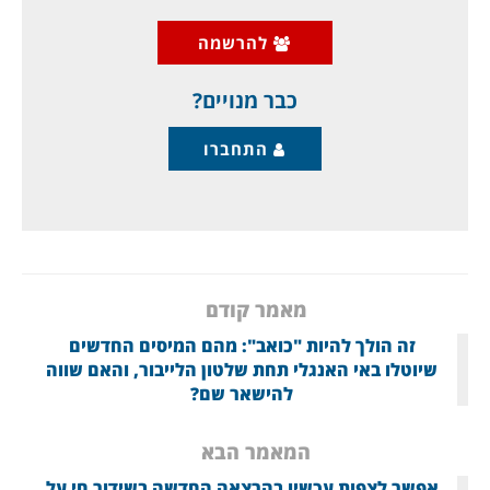
"הנעלם" מוסא סדר (השלישי משמאל בתמונה),
להרשמה
זמן קצר לפני שנסע לביקור בלוב, ומאז נעלם
בשנת 1978.
כבר מנויים?
התחברו
מאמר קודם
זה הולך להיות "כואב": מהם המיסים החדשים
שיוטלו באי האנגלי תחת שלטון הלייבור, והאם שווה
להישאר שם?
המאמר הבא
אפשר לצפות עכשיו בהרצאה החדשה בשידור חי על