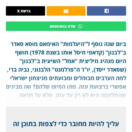
ברשת X
שלח בוואטסאפ
ביום שנה נוסף ל"היעלמות" האימאם מוסא סאדר
ב"לבנון" (קדאפי חיסל אותו בשנת 1978) חושף
היום מנהיג מיליצית "אמל" השיעית ב"לבנון"
(שסאדר ייסד), יו"ר ה"פרלמנט" הלבנוני, נביה ברי,
למה הערבים מבוהלים ומבועתים מניצחון ישראלי
אפשרי ברצועת עזה. מהו הסיוט שלהם? ואז מבינים
שהמלחמה היא לא רק על עזה, אלא על מראה
דמותו של המזרח התיכון בעשורים הבאים, וזה
מחייב אותנו.
עליך להיות מחובר כדי לצפות בתוכן זה
מיליציית אמל השיעית נוסדה בידי האימאם