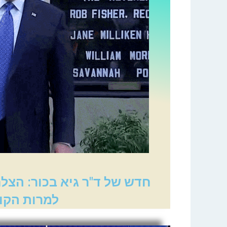
חדש של ד"ר גיא בכור: הצל
למרות הקור