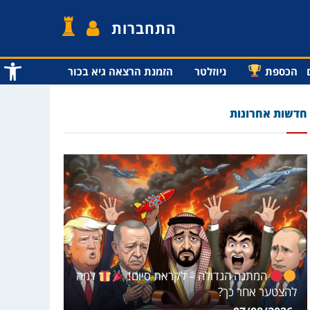
התחברות
פתח סרג
הכספת
ניוזלטר
הזמנת הרצאה גיא בכור
חדשות אחרונות
המתנה הגדולה – לקראת סיום!
למה
להצטער אחר כך?