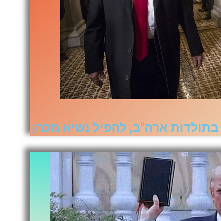
בתולדות ארה"ב, להפיל נשיא מכהן