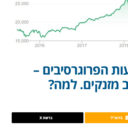
ות הפרוגרסיבים –
 מזנקים. למה?
בדוא"ל
ברשת X