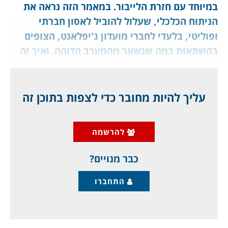
במיוחד עם חזרת הלייבור. במאמר הזה נראה את
הניתוח הכלכלי, שעלול להוביל לאסון חברתי
ופוליטי, בלעדי לחברי מועדון ג'יפלאנט, הצופים
בהשתאות במה שנשאר מהמערב הדוהה. ואיך זה
לעומת ישראל?
מאת ד"ר גיא בכור
עליך להיות מחובר כדי לצפות בתוכן זה
בתקופת בחירות הפוליטיקאים מציירים תמונה
להרשמה
אינטרסנטית ככל האפשר, על פי הרצונות שלהם,
אך מכון מחקר כלכלי מרכזי באי האנגלי,
כבר מנויים?
התחברו