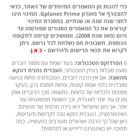
כדי להנות מן המאמרים המיוחדים של האתר, כדאי
להצטרף אל מועדון Gplanet Prime. המינוי הינו
לחצי שנה שנה או שנתיים. במסגרת המינוי
קוראים את כל המאמרים הסגורים שפורסמו עד
היום (מאז שנת 2008), וממשיכים קדימה לתקופה
הנוספת. חשבונית מס נשלחת לכל נרשם. ניתן
לקרוא את תנאי הרישום ולהירשם –
כ א ן
.
6
הפרדוקס הטכנולוגי:
בעוד שפות עם מספר דוברים
מועט סובלות בעידן הטכנולוגי,
העברית נהנית דווקא
מהאצה
. אם אין הרבה דוברים, הטכנולוגיה פחות נגישה
וסובלנית כלפי שפות קטנות, ופחות תומכת בהן, בעיקר
מסיבות כלכליות של כדאיות. כתוצאה מכך הדוברים אותן
פונים עוד יותר לאנגלית, וכך השפות מתמזערות עוד
יותר. אך כיוון שישראל היא בירה מרכזית של מהפיכת
האינפורמציה, העברית דווקא זוכה לקדימות ולעדיפות,
כיוון שכל כך הרבה ישראלים מעורבים בתעשייה. כמה
תמיכה יש באינטרנט ליידיש או למלטזית?