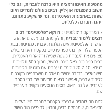
מהפיכת האינפורמציה היא ברכה לעברית, וגם כלי
חשוב בהפצתה און-ליין. רבים בעולם לומדים היום
שפות באמצעות האינטרנט, ומי שישקיע בתחום,
ייהנה מברכה כלכלית.
7 הפרדוקס ה”פלסטיני”:
דווקא “פלסטינים” רבים
רוצים ללמוד עברית,
וחלק מהם גם מגשים את זה.
הרשות הפלסטינית אינה מלמדת עברית כמדיניות בבתי
הספר שלה, אך בתי ספר פרטיים בסקטור הערבי ביו”ש
מציעים את העברית כשפה שנייה זרה אחרי האנגלית.
בבית ספר כזה באל-בירה, למשל, מתוך 600 תלמידים
בגילאי 7-10 120 לומדים עברית עם תוכנית הלימודים
הישראלית. במזרח ירושלים אלפים משתתפים בקורסים
ללימוד עברית, ואפשר לראות מודעות של בתי הספר
לעברית על גבי האוטובוסים הנוסעים בקווים הערביים
שם.
למה הם לומדים עברית? סקרנות לחברה הישראלית
הדינאמית, שמרתקת רבים, והרצון להצליח מול השוק