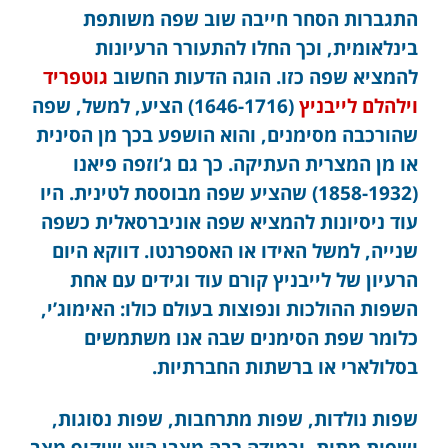
התגברות הסחר חייבה שוב שפה משותפת
בינלאומית, וכך החלו להתעורר הרעיונות
להמציא שפה כזו. הוגה הדעות החשוב
גוטפריד
וילהלם לייבניץ
(1646-1716) הציע, למשל, שפה
שהורכבה מסימנים, והוא הושפע בכך מן הסינית
או מן המצרית העתיקה. כך גם ג’וזפה פיאנו
(1858-1932) שהציע שפה מבוססת לטינית. היו
עוד ניסיונות להמציא שפה אוניברסאלית כשפה
שנייה, למשל האידו או האספרנטו. דווקא היום
הרעיון של לייבניץ קורם עוד וגידים עם אחת
השפות ההולכות ונפוצות בעולם כולו: האימוג’י,
כלומר שפת הסימנים שבה אנו משתמשים
בסלולארי או ברשתות החברתיות.
שפות נולדות, שפות מתרחבות, שפות נסוגות,
ושפות מתות, ובמידה רבה מצבן הוא שיקוף מצב