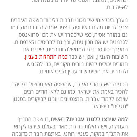
לא-יהודים.
מערך בינלאומי של מכוני תרבות ללימוד השפה העברית
צריך להיות מוקם באירופה, בצפון אמריקה ובדרומה, כמו
גם במזרח אסיה, כפי שלספרד יש את מכון סרוואנטס,
לגרמנים יש את מכון גיתה, וכך גם לבריטים ולצרפתים.
המערך יסובסד בידי הממשלה ותורמים, שיבינו את
חשיבות העניין, ואכן, יש כבר
כמה התחלות בעניין
.
המורים יכולים להיות מורים מקומיים, כדי להנגיש
ולהרחיב את השימוש והעניין הבינלאומיים.
הפנייה היא ליהודי העולם, שהשפה היא מכשול בפניהם
להכיר באמת את ישראל, כמו גם ללא-יהודים רבים,
שירצו ללמוד עברית. המצטיינים יוזמנו לביקורים בסגנון
“תגלית” בישראל.
למה שירצו ללמוד עברית?
ראשית, זו שפת התנ”ך
העתיקה, ויש קהילות גדולות מאוד בעולם שירצו לקרוא
את התנ”ך במקור, כעניין רוחני. בארצות הברית כדוגמה