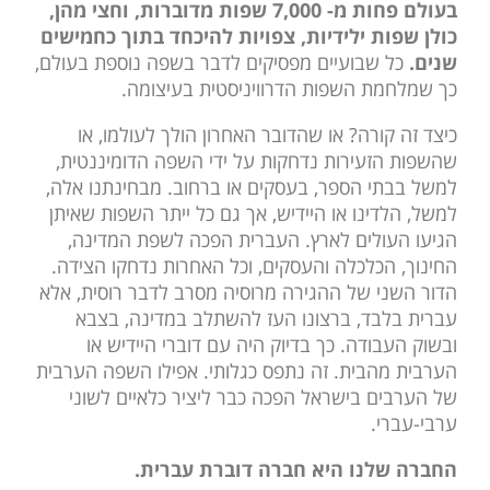
בעולם פחות מ- 7,000 שפות מדוברות, וחצי מהן,
כולן שפות ילידיות, צפויות להיכחד בתוך כחמישים
שנים.
כל שבועיים מפסיקים לדבר בשפה נוספת בעולם,
כך שמלחמת השפות הדרוויניסטית בעיצומה.
כיצד זה קורה? או שהדובר האחרון הולך לעולמו, או
שהשפות הזעירות נדחקות על ידי השפה הדומיננטית,
למשל בבתי הספר, בעסקים או ברחוב. מבחינתנו אלה,
למשל, הלדינו או היידיש, אך גם כל ייתר השפות שאיתן
הגיעו העולים לארץ. העברית הפכה לשפת המדינה,
החינוך, הכלכלה והעסקים, וכל האחרות נדחקו הצידה.
הדור השני של ההגירה מרוסיה מסרב לדבר רוסית, אלא
עברית בלבד, ברצונו העז להשתלב במדינה, בצבא
ובשוק העבודה. כך בדיוק היה עם דוברי היידיש או
הערבית מהבית. זה נתפס כגלותי. אפילו השפה הערבית
של הערבים בישראל הפכה כבר ליציר כלאיים לשוני
ערבי-עברי.
החברה שלנו היא חברה דוברת עברית.