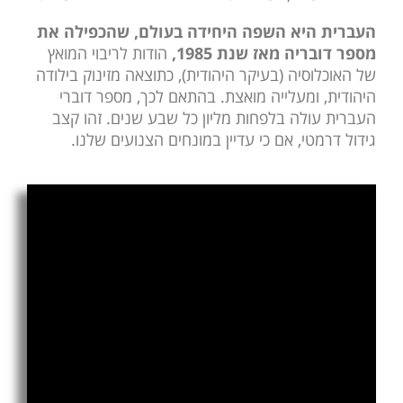
העברית היא השפה היחידה בעולם, שהכפילה את
מספר דובריה מאז שנת 1985,
הודות לריבוי המואץ
של האוכלוסיה (בעיקר היהודית), כתוצאה מזינוק בילודה
היהודית, ומעלייה מואצת. בהתאם לכך, מספר דוברי
העברית עולה בלפחות מליון כל שבע שנים. זהו קצב
גידול דרמטי, אם כי עדיין במונחים הצנועים שלנו.