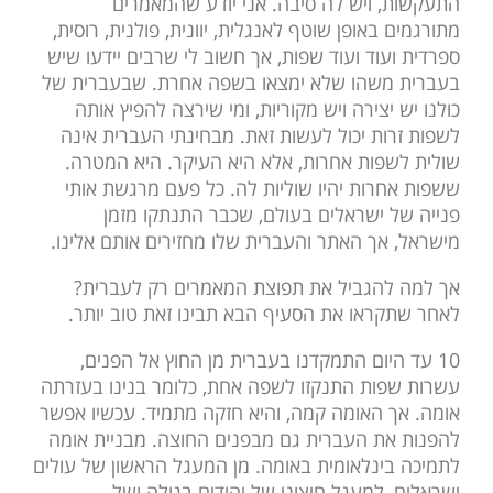
התעקשות, ויש לה סיבה. אני יודע שהמאמרים
מתורגמים באופן שוטף לאנגלית, יוונית, פולנית, רוסית,
ספרדית ועוד ועוד שפות, אך חשוב לי שרבים יידעו שיש
בעברית משהו שלא ימצאו בשפה אחרת. שבעברית של
כולנו יש יצירה ויש מקוריות, ומי שירצה להפיץ אותה
לשפות זרות יכול לעשות זאת. מבחינתי העברית אינה
שולית לשפות אחרות, אלא היא העיקר. היא המטרה.
ששפות אחרות יהיו שוליות לה. כל פעם מרגשת אותי
פנייה של ישראלים בעולם, שכבר התנתקו מזמן
מישראל, אך האתר והעברית שלו מחזירים אותם אלינו.
אך למה להגביל את תפוצת המאמרים רק לעברית?
לאחר שתקראו את הסעיף הבא תבינו זאת טוב יותר.
10 עד היום התמקדנו בעברית מן החוץ אל הפנים,
עשרות שפות התנקזו לשפה אחת, כלומר בנינו בעזרתה
אומה. אך האומה קמה, והיא חזקה מתמיד. עכשיו אפשר
להפנות את העברית גם מבפנים החוצה. מבניית אומה
לתמיכה בינלאומית באומה. מן המעגל הראשון של עולים
ישראלים, למעגל חיצוני של יהודים בגולה ושל