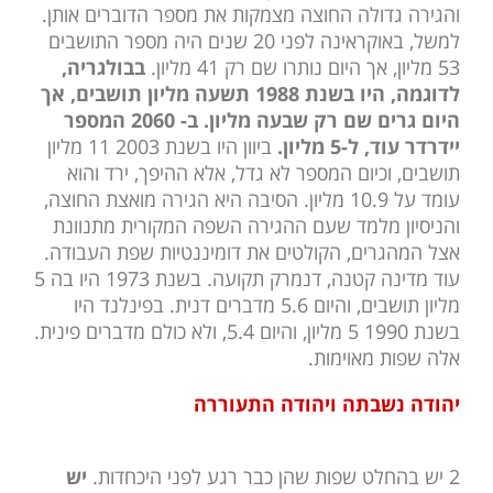
והגירה גדולה החוצה מצמקות את מספר הדוברים אותן.
למשל, באוקראינה לפני 20 שנים היה מספר התושבים
53 מליון, אך היום נותרו שם רק 41 מליון.
בבולגריה,
לדוגמה, היו בשנת 1988 תשעה מליון תושבים, אך
היום גרים שם רק שבעה מליון. ב- 2060 המספר
יידרדר עוד, ל-5 מליון.
ביוון היו בשנת 2003 11 מליון
תושבים, וכיום המספר לא גדל, אלא ההיפך, ירד והוא
עומד על 10.9 מליון. הסיבה היא הגירה מואצת החוצה,
והניסיון מלמד שעם ההגירה השפה המקורית מתנוונת
אצל המהגרים, הקולטים את דומיננטיות שפת העבודה.
עוד מדינה קטנה, דנמרק תקועה. בשנת 1973 היו בה 5
מליון תושבים, והיום 5.6 מדברים דנית. בפינלנד היו
בשנת 1990 5 מליון, והיום 5.4, ולא כולם מדברים פינית.
אלה שפות מאוימות.
יהודה נשבתה ויהודה התעוררה
2 יש בהחלט שפות שהן כבר רגע לפני היכחדות.
יש