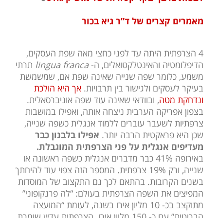
מאמרים קצרים של ד”ר גיא בכור
4 הצרפתית היתה עד לפני כחצי מאה שפת העסקים,
הדיפלומטיה והאינטלקטואלים, ה-
lingua franca
תרתי
משמע, כלומר שפה שנייה שאינה שפת אם, שמשמשת
בעיקר לעסקים ולגישור בין תרבויות.
אך היא הולכת
ונדחקת מטה
, ובוודאי שאינה עוד שפה אוניברסאלית.
בצפון אפריקה הערבית ניצחה אותה, ואפילו במושבות
צרפתיות לשעבר עוברים ללמוד אנגלית כשפה שנייה,
שכן היא פראקטית הרבה יותר.
אפילו בלבנון כבר
מעדיפים אנגלית על פני הצרפתית המוגבלת.
באירופה 41% כבר מדברים אנגלית כשפה ראשונה או
שנייה, ורק 19% צרפתית. המספר הזה צפוי עוד להיחתך
בשנים הקרובות. בהתאם לכך גם התקצוב של המוסדות
המפיצים את השפה הצרפתית בעולם: “לה פרנקופוני”
מתוקצב בכ- 10 מליון אירו בשנה, לעומת “המועצה
הבריטית” עם כ- 150 מליון אירו. הצרפתית עדיין שומרת