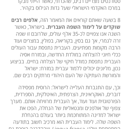
סטודנטים מצריים רבים, שהכרתי, כאשר הייתי מבקר
במרכז האקדמי הישראלי שעל גדות הנילוס בקהיר.
8 בשעה שאתם קוראים את המאמר הזה,
אלפים רבים
שוקדים על לימוד השפה העברית.
בישראל, כאשר
השנה אנו צפויים לכ-35 אלף עולים, שלרובם זו שפה
זרה לגמרי, אך גם בסין, בקוריאה, בפולין, במצרים ועוד
הרבה מקומות מפתיעים. העברית נתפסת עבור העולים
ככלי חיוני להצלחה במולדת החדשה, ובמזרח אסיה
העברית נתפסת כמודל חיקוי של הצלחה בחיים. בביצוע
נכון, מליונים יכולים ללמוד עברית במזרח: ישראל
והמורשת העתיקה של העם היהודי מרתקים רבים שם.
וכך, עם התגברות העלייה לישראל: הרוסית מפסידה
דוברים, האוקראינית, הצרפתית, האיטלקית, הספרדית,
הפורטוגזית ועוד ועוד, אך העברית מרוויחה אותם. מערך
צפוף של אולפנים ומנטאליות של הנחלה, הפכו את
ישראל למדינה המתוחכמת ביותר בעולם בהנחלת
השפה שלה. לימוד העברית הוא מרכיב חשוב בתודעה
המתפתחת שלנו.
Lingua franca
שבהדרגה הופכת גם