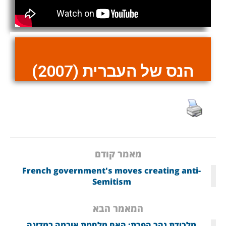
הנס של העברית (2007)
מאמר קודם
French government's moves creating anti-
Semitism
המאמר הבא
מלכודת נהר הפרת: האם מלחמת אובמה במדינה