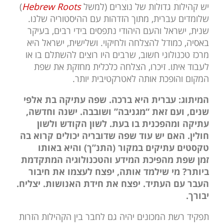
יש קהילות גדולות של נוצרים (למשל
Hebrew Roots
)
שלומדים עברית, מתוך הזדהות עם ההיסטוריה שלנו.
שנית, ישראל והעם היהודי נתפסים בידי רבים, בעיקר
באסיה, כמודל להצלחה ולחיקוי. ושלישית, ישראל היא
מרכז טכנולוגי חשוב, שרבים היו רוצים להשתלם בו או
לעבוד איתו. זיכרו, הצלחה כלכלית מחזקת את שפת
המקום והופכת אותה לאטרקטיבית יותר.
המיתוג: עברית היא ברכה. שפה עתיקה בת אלפי
שנים, ועם זאת “מגניבה” ושובבה. ישנה וחדשה,
עתיקה ומהפכנית בו בעת. לשון הקודש ולשון
חולין. האם יש עוד שפה שדובריה יכולים קרוא בה
טקסטים עתיקים במקור (התנ”ך) והיא באותו
זמן שפת מהפיכת המידע והטכנולוגיה המתקדמת
ביותר? מי שילמד אותה, יפצח לעצמו את חיבור
העבר עם העתיד. יפצח את חידת האנושות. יצליח.
יבורך.
תפקיד רשת המכונים יהיה גם לחבר בין הקהילות הזרות