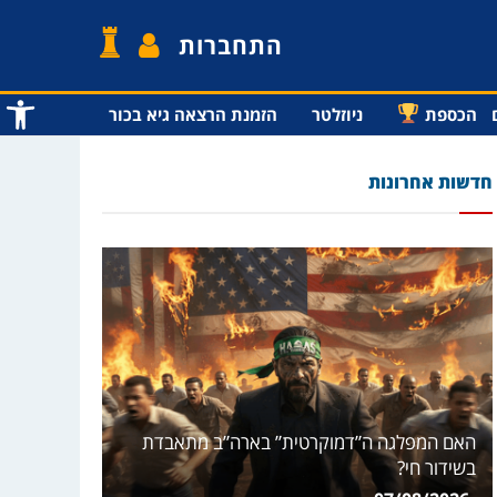
התחברות
פתח סרג
הכספת
ניוזלטר
הזמנת הרצאה גיא בכור
חדשות אחרונות
האם המפלגה ה”דמוקרטית” בארה”ב מתאבדת
בשידור חי?