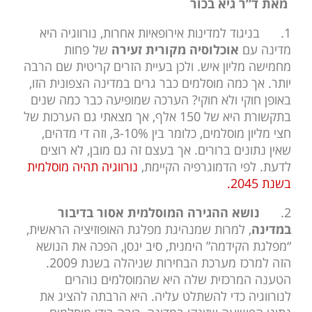
מאת ד”ר גיא בכור
1.
בניגוד למדינות אירופאיות אחרות, נורווגיה היא
מדינה עם
אוכלוסיה מקורית זעירה
של פחות
מחמישה מליון איש. ולכן בעיית הזרים קריטית שם הרבה
יותר. אך כמה מוסלמים כבר גרים במדינה הצפונית הזו,
באופן חוקי ולא חוקי? הערכה שמופיעה כבר כמה שנים
בתקשורת היא של 150 אלף, אך מצאתי גם הערכות של
חצי מליון מוסלמים, כלומר בין 3-10%, וזה די מדהים,
שאין נתונים ברורים. אך בעצם זה גם מובן, לא רוצים
לדעת. לפי הדמוגרפיה הקיימת,
נורווגיה תהיה מוסלמית
בשנת 2045.
2.
נושא ההגירה המוסלמית
אסור בדיבור
במדינה
, למרות שמנהיגת מפלגת האופוזיציה הראשית,
“מפלגת הקידמה” הימנית, סיב ינסן, הפכה את הנושא
הזה למרכז מערכת הבחירות שניהלה בשנת 2009.
הטענה המרכזית שלה היא שהמוסלמים נוהרים
לנורווגיה כדי להשתלט עליה. היא הרבתה להציג את