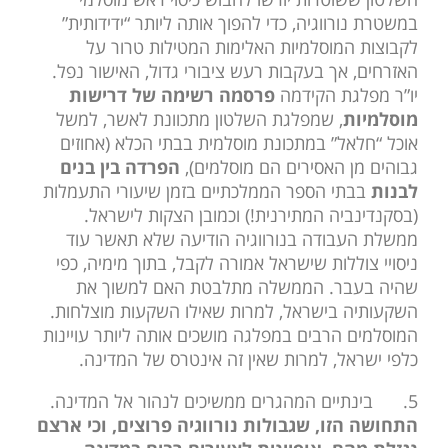
במשטרת נורווגיה, כדי להפוך אותה ליותר “ידידותית”
לקבוצות המוסלמיות האלימות המטילות טרור על
האזרחים, אך בעקבות רעש ציבורי גדול, האישור נפל.
יו”ר מפלגת הקידמה
פרסמה רשימה של דרישות
מוסלמיות
, שמפלגת השלטון מתכוונת לאשר, למשל
אוכל “חלאל” במתכונת מוסלמית בבתי הכלא (אחוזים
גבוהים מן האסירים הם מוסלמים),
הפרדה בין בנים
לבנות
בבתי הספר הממלכתיים בזמן שיעורי התעמלות
(בסקנדינביה המתירנית!) וכמובן הצקות לישראל.
ממשלת העבודה בנורווגיה הודיעה שלא תאשר עוד
ניסויי צוללות שישראל אמורה לקבל, בתוך מימיה, כפי
שהיה בעבר. הממשלה מתלבטת האם למשוך את
השקעותיה בישראל, למרות שאילו השקעות מוצלחות.
המוסלמים הרבים במפלגה מושכים אותה ליותר עויינות
כלפי ישראל, למרות שאין זה אינטרס של המדינה.
5.
בינתיים המהגרים ממשיכים לנהור אל המדינה.
התחושה הזו, שגבולות נורווגיה פרוצים, וכי ארצם