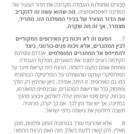
סבורים שמפלגת העבודה מקריבה את הדור הצעיר של
המדינה לאיסלאמיזציה.
מה שהוא עשה זה להקריב
את הדור הצעיר של בכירי המפלגה הזו. מחריד,
מצמרר, אך זה מה שקרה.
7.
הפעם זה לא ויכוח בין האירופים המקוריים
לבין המהגרים, אלא ויכוח פנים-נורווגי, כיצד
להתייחס אל המהגרים המוסלמים
. אנדרס ומפלגת
הקידמה רוצים לסכור את השערים, מפלגת העבודה
פותחת אותם כמעט לרווחה. הרצח היה קריאת תיגר על
הפוליטיקלי קורקט שהשתלט על הפוליטיקה הנורווגית
כמו גם האירופית. זו היתה אמירה. כיוון שהימין רק הולך
ומתחזק ככל שדרישות המהגרים, שבינתיים התאזרחו,
גוברות, קיים סיכוי שהימין יעלה לשלטון, ויבצע מהפך
במדינה, אך יש עוד זמן לכך. אם כך יקרה, נורווגיה
תשנה לחלוטין את גישתה כלפי ישראל.
8.
אלא שהרצח עורר בנורווגיה זעזוע ופלצות, מובן
מאליו, ולכן קשה לדעת בשלב הזה האם הרצח ההמוני