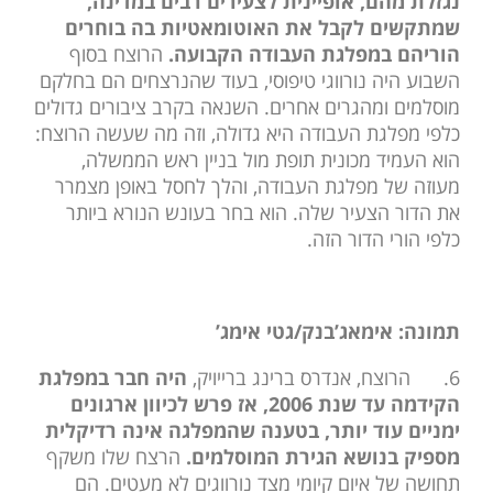
נגזלת מהם, אופיינית לצעירים רבים במדינה,
שמתקשים לקבל את האוטומאטיות בה בוחרים
הוריהם במפלגת העבודה הקבועה.
הרוצח בסוף
השבוע היה נורווגי טיפוסי, בעוד שהנרצחים הם בחלקם
מוסלמים ומהגרים אחרים. השנאה בקרב ציבורים גדולים
כלפי מפלגת העבודה היא גדולה, וזה מה שעשה הרוצח:
הוא העמיד מכונית תופת מול בניין ראש הממשלה,
מעוזה של מפלגת העבודה, והלך לחסל באופן מצמרר
את הדור הצעיר שלה. הוא בחר בעונש הנורא ביותר
כלפי הורי הדור הזה.
תמונה: אימאג’בנק/גטי אימג’
6.
הרוצח, אנדרס ברינג ברייויק,
היה חבר במפלגת
הקידמה עד שנת 2006, אז פרש לכיוון ארגונים
ימניים עוד יותר, בטענה שהמפלגה אינה רדיקלית
מספיק בנושא הגירת המוסלמים.
הרצח שלו משקף
תחושה של איום קיומי מצד נורווגים לא מעטים. הם