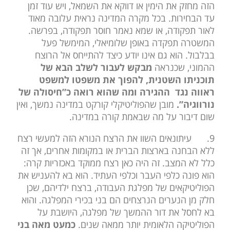
הזה מחזק את הימין או דווקא את השמאל, ויש עוד זמן
עד הבחירות. בכל מקרה המדינה נראית עלובה מאוד
לאור תפקודה, או שמא נאמר חוסר תפקודה, בפרשה.
המשטרה תפקדה באופן שלומיאלי, המימשל פעל
בבלבול. הוא גם אינו יודע כיצד להתייחס אל הרוצח
ההמוני, שכנראה
מבקש לעבור לשלב הבא של
תוכניתו השטנית, להפוך את משפטו למשפט
ראווה נגד ההגירה ומה שהוא רואה כ”חיסולה של
נורווגיה”.
מובן שהפוליטיקלי קורקט במדינה נמשך, ואין
שום דיבור על מה שבאמת קורה במדינה.
9.
עיתונאים השוו את הרצח הנורא הזה למעשי רצח
ללא הבחנה בארצות הברית או במקומות אחרים, אך זה
כלל לא המצב. זה היה כאן רצח ממוקד באכזריות קרה:
הוא פונה כלפי העבר וכלפי העתיד. הוא בא להעניש את
הפוליטיקאים של מפלגת העבודה, ברצח ילדיהם, שכן
חלק מן הנערים הנרצחים הם בני בכירי המפלגה. והוא
בא לחסל את דור ההמשך של מפלגה, היושבת על
הפוליטיקה הלאומית יותר ממאה שנים.
כמעט מאה בני