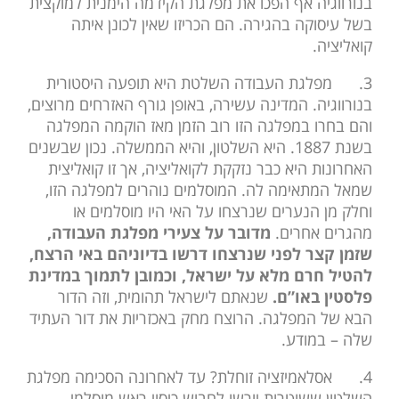
בנורווגיה אף הפכו את מפלגת הקידמה הימנית למוקצית
בשל עיסוקה בהגירה. הם הכריזו שאין לכונן איתה
קואליציה.
3.
מפלגת העבודה השלטת היא תופעה היסטורית
בנורווגיה. המדינה עשירה, באופן גורף האזרחים מרוצים,
והם בחרו במפלגה הזו רוב הזמן מאז הוקמה המפלגה
בשנת 1887. היא השלטון, והיא הממשלה. נכון שבשנים
האחרונות היא כבר נזקקת לקואליציה, אך זו קואליצית
שמאל המתאימה לה. המוסלמים נוהרים למפלגה הזו,
וחלק מן הנערים שנרצחו על האי היו מוסלמים או
מהגרים אחרים.
מדובר על צעירי מפלגת העבודה,
שזמן קצר לפני שנרצחו דרשו בדיוניהם באי הרצח,
להטיל חרם מלא על ישראל, וכמובן לתמוך במדינת
פלסטין באו”ם.
שנאתם לישראל תהומית, וזה הדור
הבא של המפלגה. הרוצח מחק באכזריות את דור העתיד
שלה – במודע.
4.
אסלאמיזציה זוחלת? עד לאחרונה הסכימה מפלגת
השלטון ששוטרות יורשו לחבוש כיסוי ראש מוסלמי