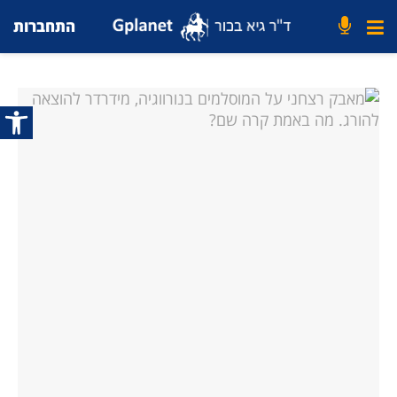
התחברות
פתח סרג