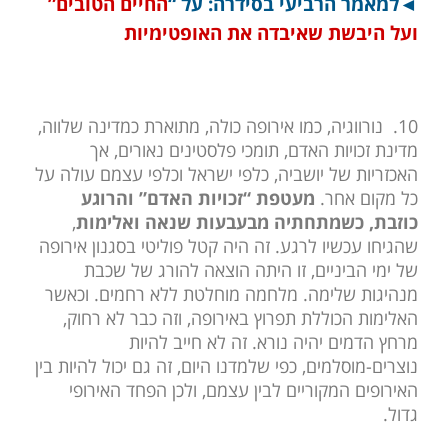
◄למאמר הרביעי בסידרה: על “
החיים הטובים”
ועל היבשת שאיבדה את האופטימיות
10.
נורווגיה, כמו אירופה כולה, מתוארת כמדינה שלווה,
מדינת זכויות האדם, תומכי פלסטינים נאורים, אך
האכזריות של יושביה, כלפי ישראל וכלפי עצמם עולה על
כל מקום אחר.
מעטפת “זכויות האדם” והרוגע
כוזבת, כשמתחתיה מבעבעות שנאה ואלימות
,
שהגיחו עכשיו לרגע. זה היה קטל פוליטי בסגנון אירופה
של ימי הביניים, זו היתה הוצאה להורג של שכבת
מנהיגות שלימה. מלחמה מוחלטת ללא רחמים. וכאשר
האלימות הכוללת תפרוץ באירופה, וזה כבר לא רחוק,
מרחץ הדמים יהיה נורא. זה לא חייב להיות
נוצרים-מוסלמים, כפי שלמדנו היום, זה גם יכול להיות בין
האירופים המקוריים לבין עצמם, ולכן הפחד האירופי
גדול.