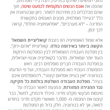
נתוני הפשיעה שזינקו במדינה, רובה בידי מוסלמים,
שהפכו את
אונס הנשים המקומיות לכמעט שיטה
, תוך
שהם מבלבלים בין מתירנות למותר. כיוון שבנורווגיה אין
כלל “בעייה” מוסלמית, מכונים האנסים בתקשורת
המדינה – “לא מערביים”. “אסלאמיזציה זוחלת”, קראה
לכך ינסן.
אלא שמול האופוזיציה הזו ניצבת
קואליציית השמאל
הקשה ביותר באירופה כולה
: קואליציית “אדום-ירוק”,
בין מפלגת העבודה השמאלית לבין המפלגות הירוקות
העוד יותר שמאליות. מדובר בקואליציה אנטי-ישראלית,
ובמפלגת העבודה חברים מוסלמים רבים. ראש
הממשלה הנוכחי הוא ממפלגת העבודה, ועל פי הודעתו
בנורווגיה “אין בעיית אסלאם קיצוני”, ו”המוסלמים אינם
בעיה”.
מפלגת העבודה השלטת בולמת כל חקיקה
נגד ההגירה המזורזת
, ונמנעת לאשר הגבלה על
מיכסות מבקשי מקלט מדיני. פינלד ודנמרק, למשל, כבר
קיצצו את המכסה מ- 1,000 מאושרי מקלט מדיני בחודש
למאה, אך לא בנורווגיה. חלק גדול מן המפלגות