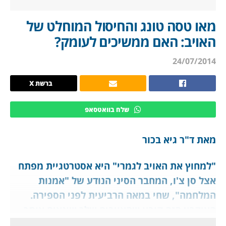
מאו טסה טונג והחיסול המוחלט של
האויב: האם ממשיכים לעומק?
24/07/2014
ברשת X
שלח בוואטסאפ
מאת ד"ר גיא בכור
"למחוץ את האויב לגמרי" היא אסטרטגיית מפתח
אצל סן צ'ו, המחבר הסיני הנודע של "אמנות
המלחמה", שחי במאה הרביעית לפני הספירה.
העיקרון הזה קובע שהאויבים שלך שונאים אותך,
ואין משהו שהם רוצים בו יותר מאשר לחסל אותך.