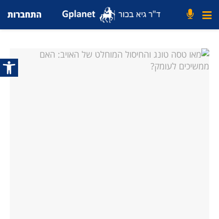
התחברות
פתח סרג