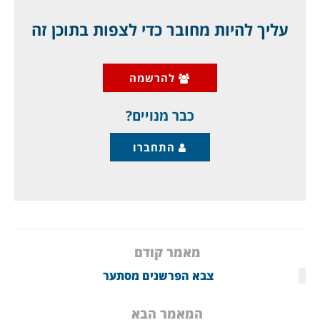
אם תעצור בחצי הדרך, או אפילו בשלושת רבעי
עליך להיות מחובר כדי לצפות בתוכן זה
הדרך, מתוך רחמים או בתקווה לסוג של הסדר,
אתה רק גורם להם להיות נחושים יותר, מרים,
להרשמה
ובסופו של דבר לנקום. ולכן, אין מקום לשום
רחמים, יש חובה למחוץ
כבר מנויים?
התחברו
מאמר קודם
צבא הפרשנים מסתער
המאמר הבא